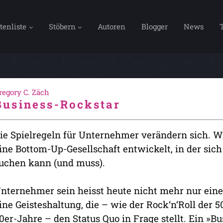
tenliste
Stöbern
Autoren
Blogger
News
regory C. Zäch
Business-Rockstar
ie Spielregeln für Unternehmer verändern sich. W
ine Bottom-Up-Gesellschaft entwickelt, in der sic
uchen kann (und muss).
nternehmer sein heisst heute nicht mehr nur eine
ine Geisteshaltung, die – wie der Rock‘n‘Roll der
0er-Jahre – den Status Quo in Frage stellt. Ein »Bu