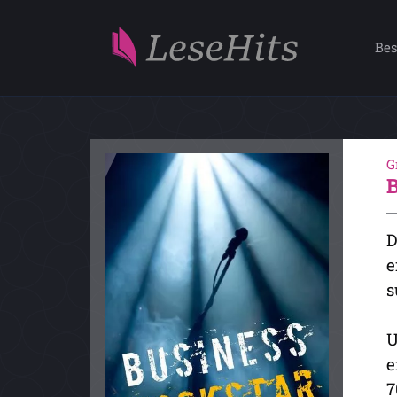
Bes
G
D
e
s
U
e
7