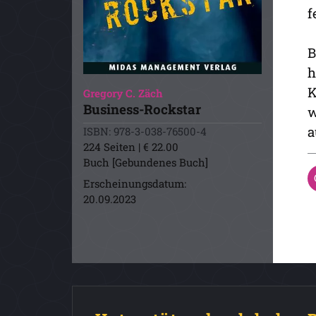
f
B
h
K
Gregory C. Zäch
Business-Rockstar
w
a
ISBN: 978-3-038-76500-4
224 Seiten | € 22.00
Buch [Gebundenes Buch]
Erscheinungsdatum:
20.09.2023