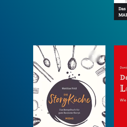
Das
MA
5.0