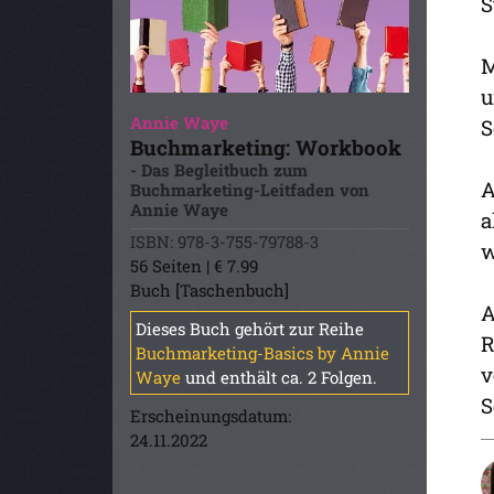
S
M
u
Annie Waye
S
Buchmarketing: Workbook
- Das Begleitbuch zum
A
Buchmarketing-Leitfaden von
Annie Waye
a
ISBN: 978-3-755-79788-3
w
56 Seiten | € 7.99
Buch [Taschenbuch]
A
Dieses Buch gehört zur Reihe
R
Buchmarketing-Basics by Annie
v
Waye
und enthält ca. 2 Folgen.
S
Erscheinungsdatum:
24.11.2022