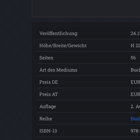
Veröffentlichung:
24.1
Höhe/Breite/Gewicht
H 21
Seiten
56
Art des Mediums
Buc
Preis DE
EUR
Preis AT
EUR
Auflage
2. A
Reihe
Buc
ISBN-13
978