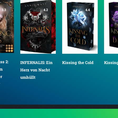
3.3
4.2
4.4
ss 2:
INFERNALIS: Ein
Kissing the Cold
Kissing
im
Herz von Nacht
er
umhüllt
g