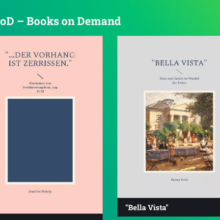
n BoD – Books on Demand
"Bella Vista"