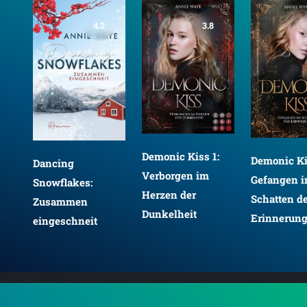
4.2
3.8
Demonic Kiss 1:
Demonic Ki
Dancing
ht:
Verborgen im
Gefangen 
Snowflakes:
Herzen der
Schatten d
Zusammen
Dunkelheit
Erinnerun
eingeschneit