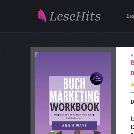
Bes
A
D
D
I
E