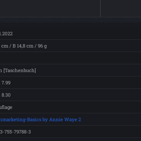
1.2022
 cm / B 14,8 cm / 96 g
h [Taschenbuch]
 7.99
 8.30
uflage
hmarketing-Basics by Annie Waye 2
-3-755-79788-3