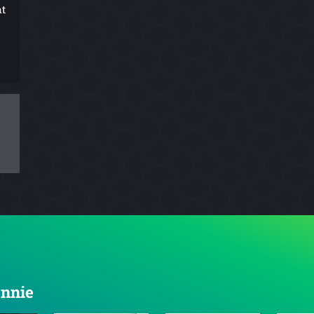
nt
Annie