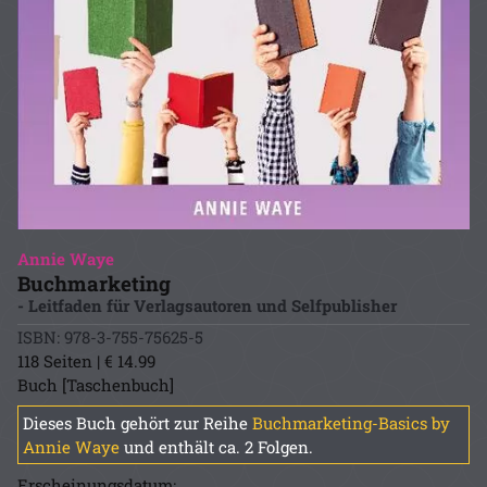
Annie Waye
Buchmarketing
- Leitfaden für Verlagsautoren und Selfpublisher
ISBN: 978-3-755-75625-5
118 Seiten | € 14.99
Buch [Taschenbuch]
Dieses Buch gehört zur Reihe
Buchmarketing-Basics by
Annie Waye
und enthält ca. 2 Folgen.
Erscheinungsdatum: