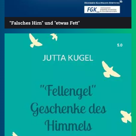
"Falsches Hirn" und "etwas Fett"
5.0