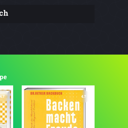
ch
ppe
4.7
4.7