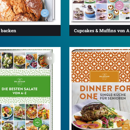
t backen
Cupcakes & Muffins von A 
4.5