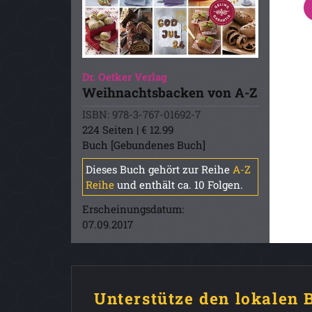
Dr. Oetker Verlag
Weihnachtsbacken von A-Z
ISBN: 978-3-767-01692-7
224 Seiten | € 12.99
Buch [Gebundenes Buch]
Dieses Buch gehört zur Reihe
A-Z
Reihe
und enthält ca. 10 Folgen.
Erscheinungsdatum:
07.09.2017
Unterstütze den lokalen