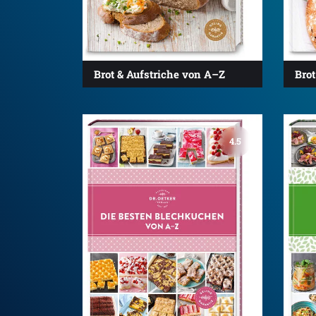
Brot & Aufstriche von A–Z
Bro
4.5