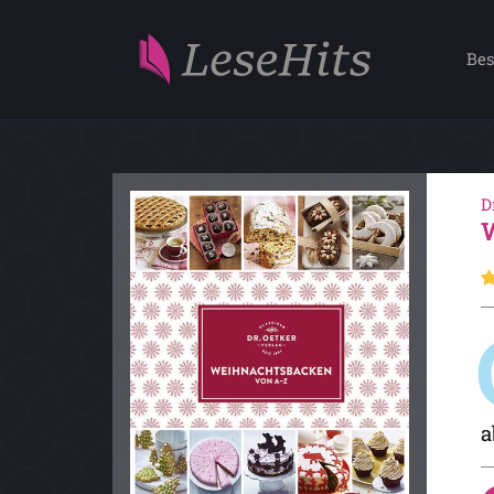
Bes
D
a