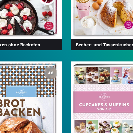
ken ohne Backofen
Becher- und Tassenkuche
4.6