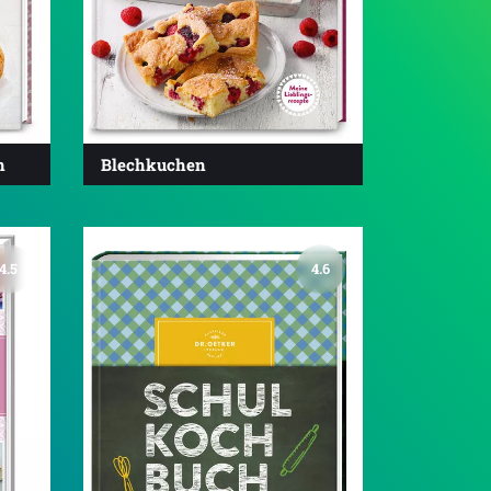
n
Blechkuchen
4.5
4.6