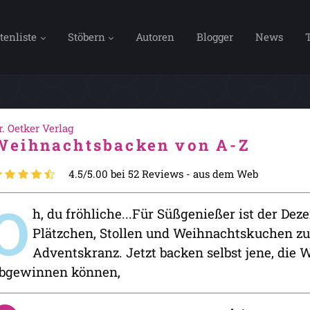
tenliste
Stöbern
Autoren
Blogger
News
r. Oetker Verlag
Weihnachtsbacken von A-Z
4.5/5.00 bei 52 Reviews -
aus dem Web
O
h, du fröhliche...Für Süßgenießer ist der Dez
Plätzchen, Stollen und Weihnachtskuchen zu
Adventskranz. Jetzt backen selbst jene, die 
bgewinnen können,