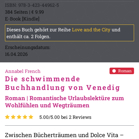
ISBN: 978-3-423-44962-5
384 Seiten | € 9.99
E-Book [Kindle]
Dieses Buch gehört zur Reihe
Love and the City
und
enthält ca. 2 Folgen.
Erscheinungsdatum:
16.04.2026
Annabel French
Roman
Die schwimmende
Buchhandlung von Venedig
Roman | Romantische Urlaubslektüre zum
Wohlfühlen und Wegträumen
5.00/5.00 bei 2 Reviews
Zwischen Bücherträumen und Dolce Vita –