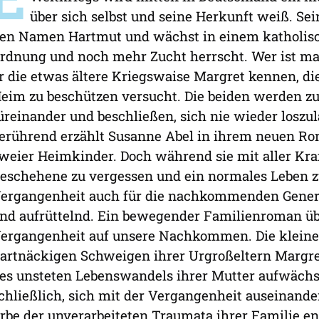
über sich selbst und seine Herkunft weiß. Se
en Namen Hartmut und wächst in einem katholisc
rdnung und noch mehr Zucht herrscht. Wer ist ma
r die etwas ältere Kriegswaise Margret kennen, d
eim zu beschützen versucht. Die beiden werden zu
üreinander und beschließen, sich nie wieder loszu
erührend erzählt Susanne Abel in ihrem neuen Ro
weier Heimkinder. Doch während sie mit aller Kr
eschehene zu vergessen und ein normales Leben zu
ergangenheit auch für die nachkommenden Gener
nd aufrüttelnd. Ein bewegender Familienroman üb
ergangenheit auf unsere Nachkommen. Die kleine 
artnäckigen Schweigen ihrer Urgroßeltern Margre
es unsteten Lebenswandels ihrer Mutter aufwächst
chließlich, sich mit der Vergangenheit auseinander
rbe der unverarbeiteten Traumata ihrer Familie e