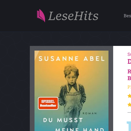
Bes
S
R
B
P