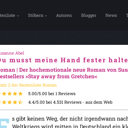
tenliste
Stöbern
Autoren
Blogger
News
usanne Abel
Du musst meine Hand fester halte
oman | Der hochemotionale neue Roman von Susan
estsellers >Stay away from Gretchen<
latz 2 der Bestenliste Roman
5.00/5.00 bei 1 Reviews
4.4/5.00 bei 4.531 Reviews -
aus dem Web
E
s gibt keinen Weg, der nicht irgendwann na
Weltkriegs wird mitten in Deutschland ein kl