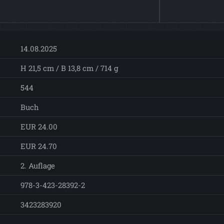
14.08.2025
H 21,5 cm / B 13,8 cm / 714 g
544
Buch
EUR 24.00
EUR 24.70
2. Auflage
978-3-423-28392-2
3423283920