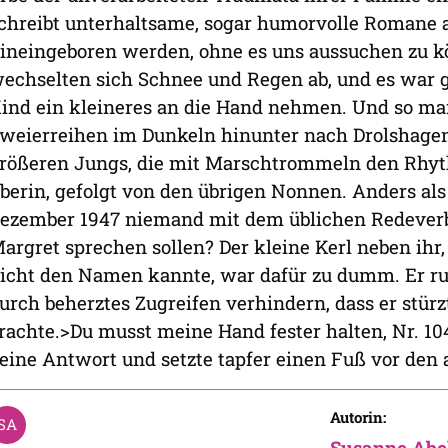
chreibt unterhaltsame, sogar humorvolle Romane a
ineingeboren werden, ohne es uns aussuchen zu k
echselten sich Schnee und Regen ab, und es war g
ind ein kleineres an die Hand nehmen. Und so ma
weierreihen im Dunkeln hinunter nach Drolshagen
rößeren Jungs, die mit Marschtrommeln den Rhyth
berin, gefolgt von den übrigen Nonnen. Anders al
ezember 1947 niemand mit dem üblichen Redeverb
argret sprechen sollen? Der kleine Kerl neben ih
icht den Namen kannte, war dafür zu dumm. Er ru
urch beherztes Zugreifen verhindern, dass er stür
rachte.>Du musst meine Hand fester halten, Nr. 104
eine Antwort und setzte tapfer einen Fuß vor den 
Autorin:
Susanne Abe