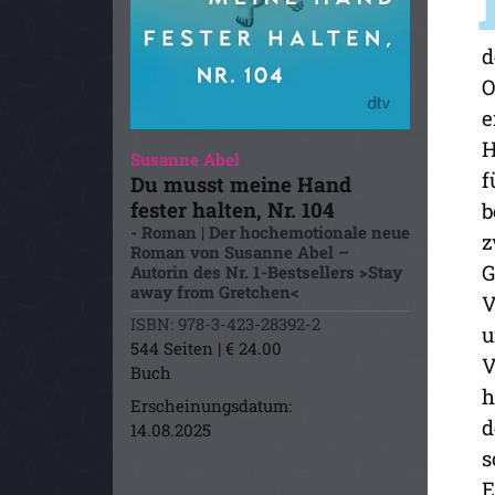
d
O
e
H
Susanne Abel
f
Du musst meine Hand
fester halten, Nr. 104
b
- Roman | Der hochemotionale neue
z
Roman von Susanne Abel –
G
Autorin des Nr. 1-Bestsellers >Stay
away from Gretchen<
V
ISBN: 978-3-423-28392-2
u
544 Seiten | € 24.00
V
Buch
h
Erscheinungsdatum:
d
14.08.2025
s
E