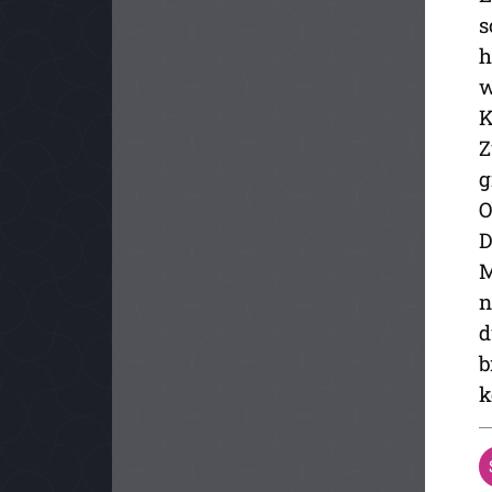
s
h
w
K
Z
g
O
D
M
n
d
b
k