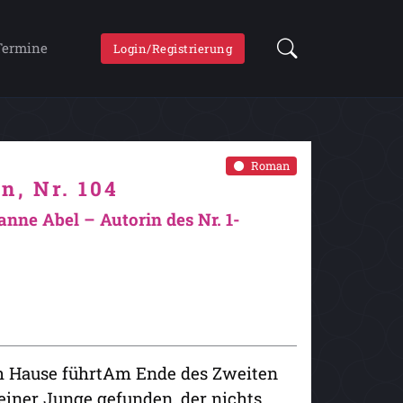
Termine
Login/Registrierung
Roman
n, Nr. 104
ne Abel – Autorin des Nr. 1-
ch Hause führtAm Ende des Zweiten
einer Junge gefunden, der nichts