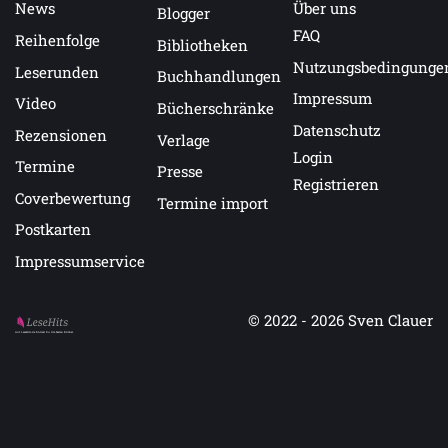
News
Über uns
Blogger
FAQ
Reihenfolge
Bibliotheken
Nutzungsbedingunge
Leserunden
Buchhandlungen
Impressum
Video
Bücherschränke
Datenschutz
Rezensionen
Verlage
Login
Termine
Presse
Registrieren
Coverbewertung
Termine import
Postkarten
Impressumservice
© 2022 - 2026
Sven Clauer
Auf LeseHits.de findest Du die besten Bücher.