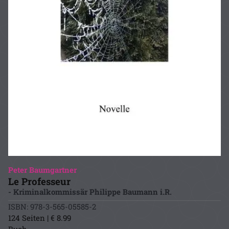
Peter Baumgartner
Le Professeur
- Kriminalkommissär Philippe Baumann i.R.
ISBN: 978-3-565-05585-2
124 Seiten | € 8.99