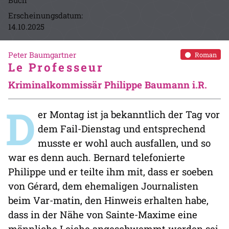
Buch
Erscheinungsdatum:
14.10.2025
Peter Baumgartner
Roman
Le Professeur
Kriminalkommissär Philippe Baumann i.R.
D
er Montag ist ja bekanntlich der Tag vor
dem Fail-Dienstag und entsprechend
musste er wohl auch ausfallen, und so
war es denn auch. Bernard telefonierte
Philippe und er teilte ihm mit, dass er soeben
von Gérard, dem ehemaligen Journalisten
beim Var-matin, den Hinweis erhalten habe,
dass in der Nähe von Sainte-Maxime eine
männliche Leiche angeschwemmt worden sei.