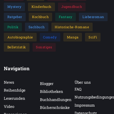
Mystery
Kinderbuch
Jugendbuch
Ratgeber
Kochbuch
Fantasy
Liebesroman
Politik
Sachbuch
Historische-Romane
Autobiographie
Comedy
Manga
SciFi
Belletristik
Sonstiges
Navigation
News
Über uns
Blogger
FAQ
Reihenfolge
Bibliotheken
Nutzungsbedingunge
Leserunden
Buchhandlungen
Impressum
Video
Bücherschränke
Datenschutz