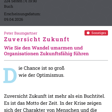
224 Seiten | € 19.90
Buch
Erscheinungsdatum:
09.04.2026
Peter Baumgartner
Sonstiges
Zuversicht Zukunft
Wie Sie den Wandel umarmen und
Organisationen Zukunftsfähig führen
D
ie Chance ist so groß
wie der Optimismus.
Zuversicht Zukunft ist mehr als ein Buchtitel.
Es ist das Motto der Zeit. In der Krise zeigen
sich der Charakter von Menschen und die