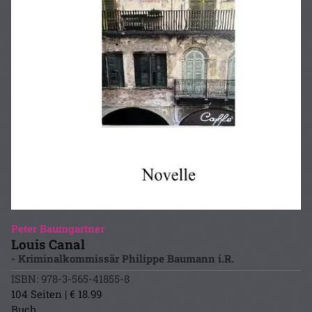
Peter Baumgartner
Louis Canal
- Kriminalkommissär Philippe Baumann i.R.
ISBN: 978-3-565-41855-8
104 Seiten | € 18.99
Buch