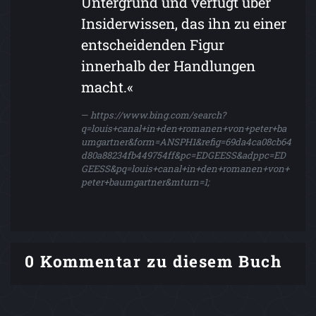
Untergrund und verfügt über
Insiderwissen, das ihn zu einer
entscheidenden Figur
innerhalb der Handlungen
macht.«
https://www.bing.com/search?
q=louis+canal+in+den+romanen+von+peter+ba
umgartner&form=ANSPH1&refig=69da4ca08cb64
d80a88234fb449754ff&pc=EDGEESS&adppc=ED
GEESS&pq=louis+canal+in+den+romanen+von+
peter+baumgartner&mturn=1;
0 Kommentar zu diesem Buch