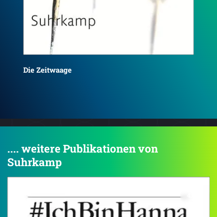
La
Kruso
.... weitere Publikationen von
Suhrkamp
4.0