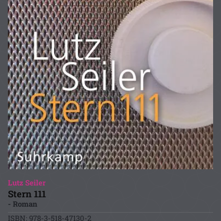
Lutz Seiler
Stern 111
- Roman
ISBN: 978-3-518-47130-2