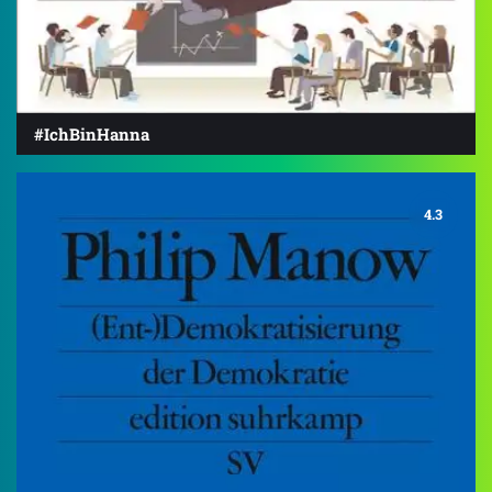
#IchBinHanna
4.3