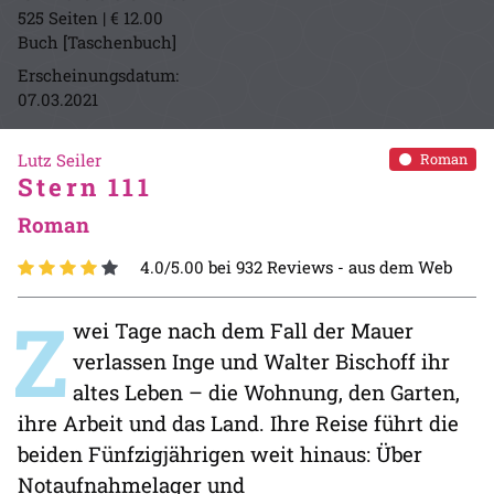
525 Seiten | € 12.00
Buch [Taschenbuch]
Erscheinungsdatum:
07.03.2021
Lutz Seiler
Roman
Stern 111
Roman
4.0/5.00 bei 932 Reviews -
aus dem Web
Z
wei Tage nach dem Fall der Mauer
verlassen Inge und Walter Bischoff ihr
altes Leben – die Wohnung, den Garten,
ihre Arbeit und das Land. Ihre Reise führt die
beiden Fünfzigjährigen weit hinaus: Über
Notaufnahmelager und