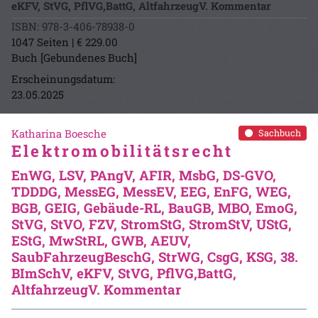
eKFV, StVG, PflVG,BattG, AltfahrzeugV. Kommentar
ISBN: 978-3-406-78938-0
1047 Seiten | € 229.00
Buch [Gebundenes Buch]
Erscheinungsdatum:
23.05.2025
Katharina Boesche
Sachbuch
Elektromobilitätsrecht
EnWG, LSV, PAngV, AFIR, MsbG, DS-GVO,
TDDDG, MessEG, MessEV, EEG, EnFG, WEG,
BGB, GEIG, Gebäude-RL, BauGB, MBO, EmoG,
StVG, StVO, FZV, StromStG, StromStV, UStG,
EStG, MwStRL, GWB, AEUV,
SaubFahrzeugBeschG, StrWG, CsgG, KSG, 38.
BImSchV, eKFV, StVG, PflVG,BattG,
AltfahrzeugV. Kommentar