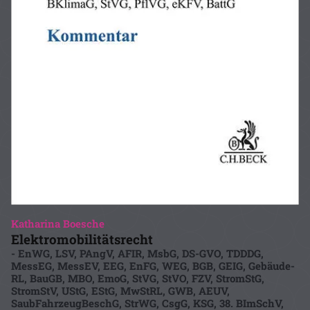
Katharina Boesche
Elektromobilitätsrecht
- EnWG, LSV, PAngV, AFIR, MsbG, DS-GVO, TDDDG,
MessEG, MessEV, EEG, EnFG, WEG, BGB, GEIG, Gebäude-
RL, BauGB, MBO, EmoG, StVG, StVO, FZV, StromStG,
StromStV, UStG, EStG, MwStRL, GWB, AEUV,
SaubFahrzeugBeschG, StrWG, CsgG, KSG, 38. BImSchV,