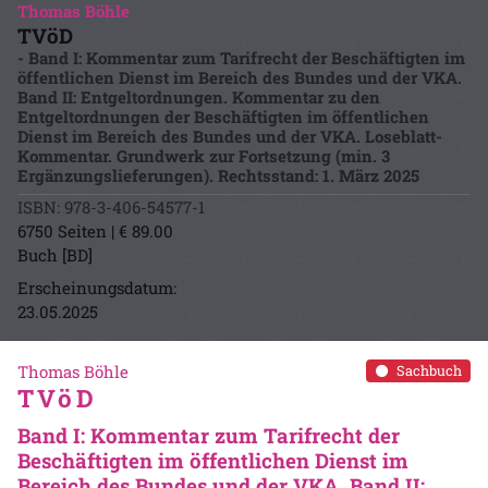
Thomas Böhle
TVöD
- Band I: Kommentar zum Tarifrecht der Beschäftigten im
öffentlichen Dienst im Bereich des Bundes und der VKA.
Band II: Entgeltordnungen. Kommentar zu den
Entgeltordnungen der Beschäftigten im öffentlichen
Dienst im Bereich des Bundes und der VKA. Loseblatt-
Kommentar. Grundwerk zur Fortsetzung (min. 3
Ergänzungslieferungen). Rechtsstand: 1. März 2025
ISBN: 978-3-406-54577-1
6750 Seiten | € 89.00
Buch [BD]
Erscheinungsdatum:
23.05.2025
Thomas Böhle
Sachbuch
TVöD
Band I: Kommentar zum Tarifrecht der
Beschäftigten im öffentlichen Dienst im
Bereich des Bundes und der VKA. Band II: