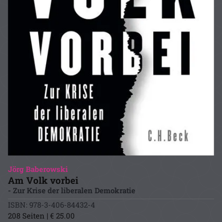
Jörg Baberowski
Am Volk vorbei
- Zur Krise der liberalen Demokratie
ISBN: 978-3-406-84432-4
208 Seiten | € 25.00