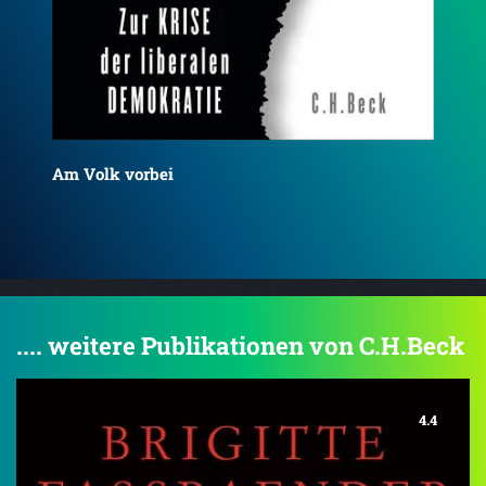
Crises in Authoritarian Regimes
Der
.... weitere Publikationen von C.H.Beck
4.4