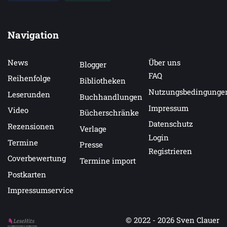
Navigation
News
Über uns
Blogger
FAQ
Reihenfolge
Bibliotheken
Nutzungsbedingunge
Leserunden
Buchhandlungen
Impressum
Video
Bücherschränke
Datenschutz
Rezensionen
Verlage
Login
Termine
Presse
Registrieren
Coverbewertung
Termine import
Postkarten
Impressumservice
© 2022 - 2026
Sven Clauer
Auf LeseHits.de findest Du die besten Bücher.