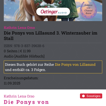
Kathrin Lena Orso
Die Ponys von Lillasund 3. Winterzauber im
Stall
ISBN: 978-3-837-39638-6
0 Seiten | € 11.99
Audio [Audible Hörbuch]
Dieses Buch gehört zur Reihe
Die Ponys von Lillasund
und enthält ca. 3 Folgen.
Erscheinungsdatum:
11.09.2025
Kathrin Lena Orso
Sonstiges
Die Ponys von