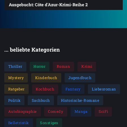
Ausgebucht: Côte d'Azur-Krimi-Reihe 2
... beliebte Kategorien
Thriller
Horror
Roman
Krimi
Mystery
Kinderbuch
Jugendbuch
Ratgeber
Kochbuch
Fantasy
Liebesroman
Politik
Sachbuch
Historische-Romane
Autobiographie
Comedy
Manga
SciFi
Belletristik
Sonstiges