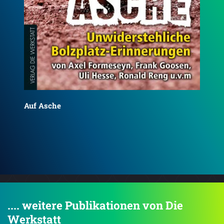
Bayern-Album
Bes
.... weitere Publikationen von Die
Werkstatt