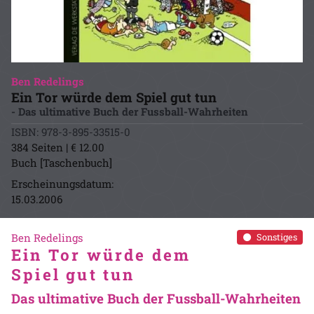
Ben Redelings
Ein Tor würde dem Spiel gut tun
- Das ultimative Buch der Fussball-Wahrheiten
ISBN: 978-3-895-33515-0
384 Seiten | € 12.00
Buch [Taschenbuch]
Erscheinungsdatum:
15.03.2006
Ben Redelings
Sonstiges
Ein Tor würde dem
Spiel gut tun
Das ultimative Buch der Fussball-Wahrheiten