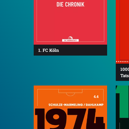
1. FC Köln
100
Tat
4.4