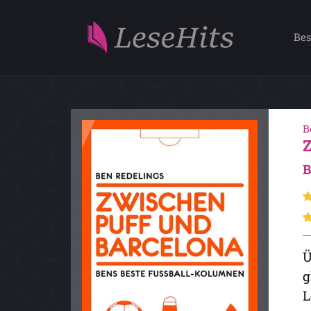
Bes
B
B
Ü
g
L