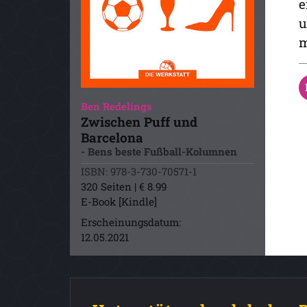
e
u
m
Ben Redelings
Zwischen Puff und
Barcelona
- Bens beste Fußball-Kolumnen
ISBN: 978-3-730-70571-1
320 Seiten | € 8.99
E-Book [Kindle]
Erscheinungsdatum:
12.05.2021