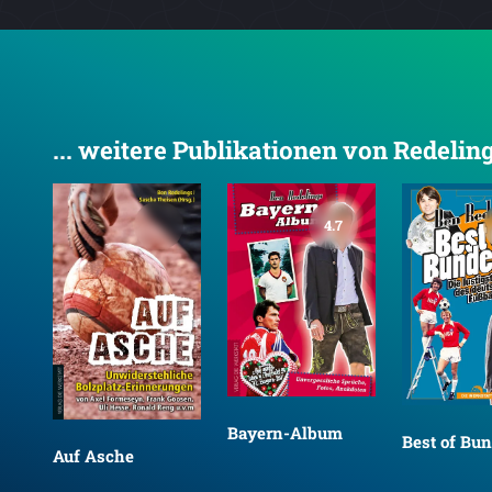
... weitere Publikationen von Redelin
4.7
Bayern-Album
Best of Bun
Auf Asche