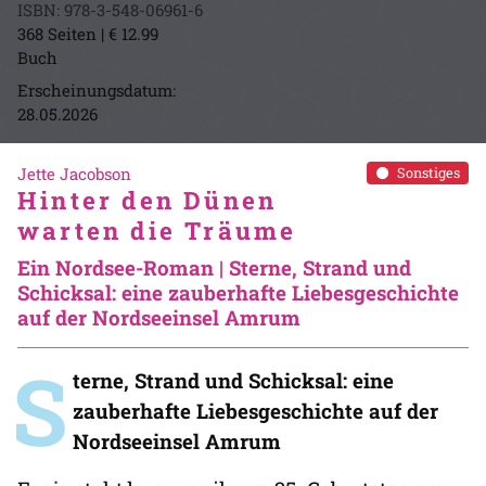
ISBN: 978-3-548-06961-6
368 Seiten | € 12.99
Buch
Erscheinungsdatum:
28.05.2026
Jette Jacobson
Sonstiges
Hinter den Dünen
warten die Träume
Ein Nordsee-Roman | Sterne, Strand und
Schicksal: eine zauberhafte Liebesgeschichte
auf der Nordseeinsel Amrum
S
terne, Strand und Schicksal: eine
zauberhafte Liebesgeschichte auf der
Nordseeinsel Amrum