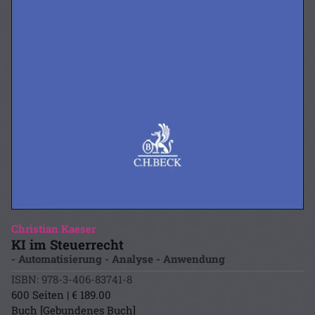
Christian Kaeser
KI im Steuerrecht
- Automatisierung - Analyse - Anwendung
ISBN: 978-3-406-83741-8
600 Seiten | € 189.00
Buch [Gebundenes Buch]