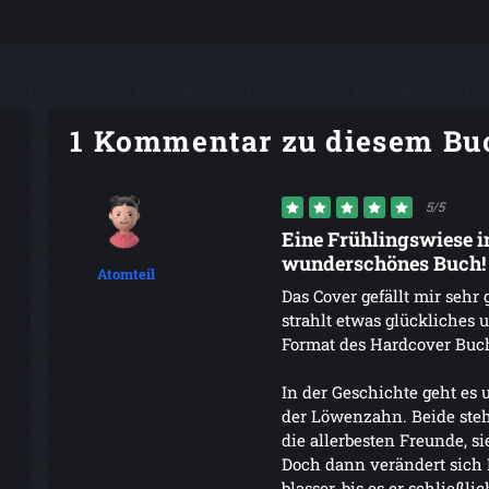
1 Kommentar zu diesem Bu
5/5
Eine Frühlingswiese im
wunderschönes Buch!
Atomteil
Das Cover gefällt mir sehr g
strahlt etwas glückliches 
Format des Hardcover Buch
In der Geschichte geht es
der Löwenzahn. Beide steh
die allerbesten Freunde, 
Doch dann verändert sich 
blasser, bis es er schließli