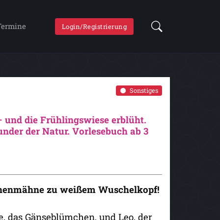
Termine
Login/Registrierung
Sonstiges
und die Frühlingswiese erblüht.
nder der Natur. Vorlesebuch ab 3
nnenmähne zu weißem Wuschelkopf!
e, das Gänseblümchen, und Leo, der