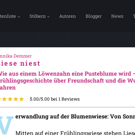
tenliste
Stöbern
Autoren
Blogger
News
nnika Demmer
Liese niest
ie aus einem Löwenzahn eine Pusteblume wird – 
rühlingsgeschichte über Freundschaft und die Wu
ahren
5.00/5.00 bei 1 Reviews
V
erwandlung auf der Blumenwiese: Von So
Mitten auf einer Frühlingswiese stehen Lies