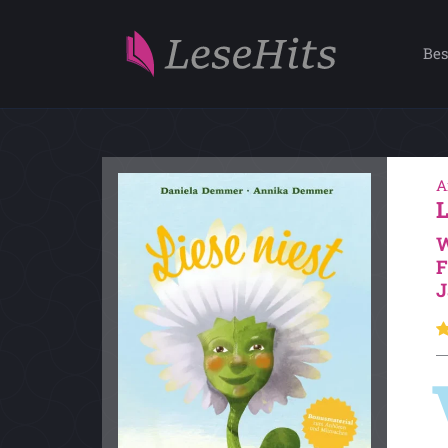
Bes
A
W
F
J