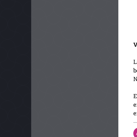
V
L
b
N
E
e
e