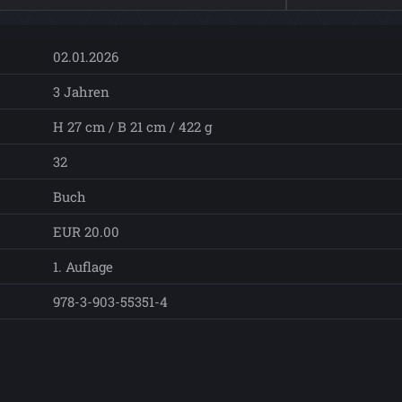
02.01.2026
3 Jahren
H 27 cm / B 21 cm / 422 g
32
Buch
EUR 20.00
1. Auflage
978-3-903-55351-4