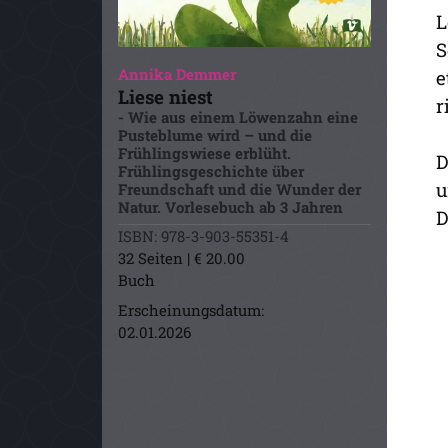
L
S
Annika Demmer
e
Liese niest
r
- Wie aus einem Löwenzahn eine
Pusteblume wird – und die
Frühlingswiese erblüht.
D
Frühlingsgeschichte über
u
Freundschaft und die Wunder der
Natur. Vorlesebuch ab 3 Jahren
D
ISBN: 978-3-903-55351-4
32 Seiten | € 20.00
Buch
Erscheinungsdatum:
02.01.2026