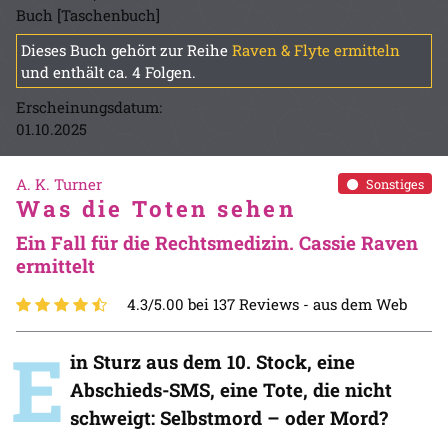
Buch [Taschenbuch]
Dieses Buch gehört zur Reihe
Raven & Flyte ermitteln
und enthält ca. 4 Folgen.
Erscheinungsdatum:
01.10.2025
A. K. Turner
Sonstiges
Was die Toten sehen
Ein Fall für die Rechtsmedizin. Cassie Raven
ermittelt
4.3/5.00 bei 137 Reviews -
aus dem Web
E
in Sturz aus dem 10. Stock, eine
Abschieds-SMS, eine Tote, die nicht
schweigt: Selbstmord – oder Mord?