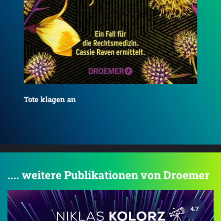
Tote schweigen nie
Was
.... weitere Publikationen von Droemer
4.7