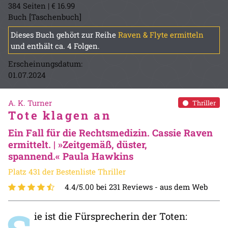
384 Seiten | € 16.99
Buch [Taschenbuch]
Dieses Buch gehört zur Reihe
Raven & Flyte ermitteln
und enthält ca. 4 Folgen.
Erscheinungsdatum:
01.07.2024
A. K. Turner
Thriller
Tote klagen an
Ein Fall für die Rechtsmedizin. Cassie Raven
ermittelt. | »Zeitgemäß, düster,
spannend.« Paula Hawkins
Platz 431 der Bestenliste Thriller
4.4/5.00 bei 231 Reviews -
aus dem Web
ie ist die Fürsprecherin der Toten: