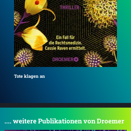
Tote schweigen nie
Was
.... weitere Publikationen von Droemer