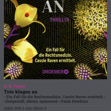
A. K. Turner
Tote klagen an
- Ein Fall für die Rechtsmedizin. Cassie Raven ermittelt. |
»Zeitgemäß, düster, spannend.« Paula Hawkins
ISBN: 978-3-426-28415-5