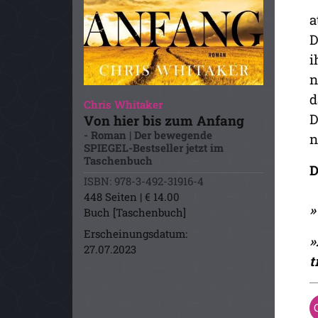
a
D
i
n
d
Chris Whitaker
D
Von hier bis zum Anfang
- Roman | Der bewegende
n
SPIEGEL-Bestseller jetzt im
Taschenbuch
D
ISBN: 978-3-492-31916-4
448 Seiten | € 14.00
»
Buch [Taschenbuch]
Erscheinungsdatum:
»
27.07.2023
t