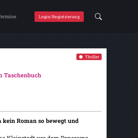
Termine
Login/Registrierung
Thriller
im Taschenbuch
ch kein Roman so bewegt und
che Kleinstadt vor dem Panorama