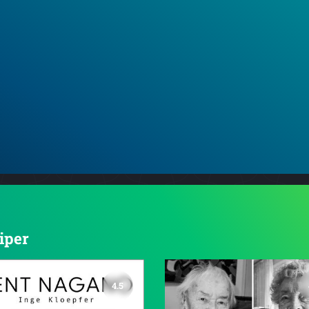
Piper
4.5