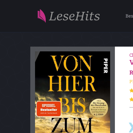
Bes
C
R
P