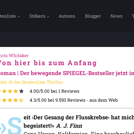
tenliste
Stöbern
Autoren
Blogger
News
hris Whitaker
Von hier bis zum Anfang
oman | Der bewegende SPIEGEL-Bestseller jetzt 
latz 10 der Bestenliste Thriller
4.00/5.00 bei 1 Reviews
4.3/5.00 bei 9.593 Reviews -
aus dem Web
»S
eit ›Der Gesang der Flusskrebse‹ hat mi
begeistert!«
A. J. Finn
Cape Haven, Kalifornien. Eine beschauli