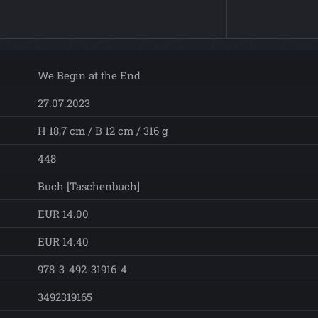
We Begin at the End
27.07.2023
H 18,7 cm / B 12 cm / 316 g
448
Buch [Taschenbuch]
EUR 14.00
EUR 14.40
978-3-492-31916-4
3492319165