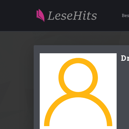
Bes
D