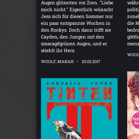
Augen glitzerten vor Zorn. "Liebe
währe
mich nicht." Eigentlich wünscht
poli
Jess sich für diesen Sommer nur
zuneh
ein paar entspannte Wochen in
die M
den Rockys. Doch dann trifft sie
bedro
Cayden, den Jungen mit den
göttl
smaragdgrünen Augen, und er
mens
stiehlt ihr Herz.
WOOL
WOOLF, MARAH
20.02.2017