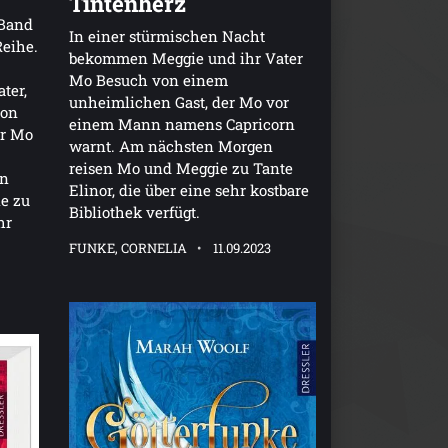
Tintenherz
 Band
In einer stürmischen Nacht
Reihe.
bekommen Meggie und ihr Vater
Mo Besuch von einem
ter,
unheimlichen Gast, der Mo vor
von
einem Mann namens Capricorn
er Mo
warnt. Am nächsten Morgen
reisen Mo und Meggie zu Tante
en
Elinor, die über eine sehr kostbare
e zu
Bibliothek verfügt.
hr
FUNKE, CORNELIA
11.09.2023