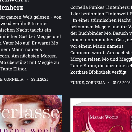
tenherz
Cornelia Funkes Tintenherz:
1 der berühmten Tintenwelt-
er ganzen Welt gelesen - von
In einer stürmischen Nacht
wood verfilmt! In einer
bekommen Meggie und ihr Va
ischen Nacht taucht ein
der Buchbinder Mo, Besuch 
mlicher Gast bei Meggie und
einem unheimlichen Gast, d
 Vater Mo auf. Er warnt Mo
vor einem Mann namens
einem Mann namens
Capricorn warnt. Am nächst
icorn. Am nächsten Morgen
Morgen reisen Mo und Meggi
 Mo überstürzt mit Meggie zu
Tante Elinor, die über eine se
 Tante Elinor.
kostbare Bibliothek verfügt.
E, CORNELIA
23.11.2021
FUNKE, CORNELIA
01.08.2003