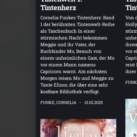
Tintenherz
Tin
Cornelia Funkes Tintenherz: Band
Von d
1 der berühmten Tintenwelt-Reihe
Holly
als Taschenbuch In einer
stürm
stürmischen Nacht bekommen
unhei
Meggie und ihr Vater, der
ihrem
Buchbinder Mo, Besuch von
vor 
einem unheimlichen Gast, der Mo
Capr
vor einem Mann namens
reist
Capricorn warnt. Am nächsten
ihrer
Morgen reisen Mo und Meggie zu
FUNK
Tante Elinor, die über eine sehr
kostbare Bibliothek verfügt.
FUNKE, CORNELIA
13.02.2025