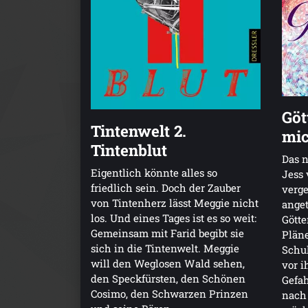
Göt
Tintenwelt 2.
mic
Tintenblut
Das n
Eigentlich könnte alles so
Jess 
friedlich sein. Doch der Zauber
verge
von Tintenherz lässt Meggie nicht
anget
los. Und eines Tages ist es so weit:
Gött
Gemeinsam mit Farid begibt sie
Pläne
sich in die Tintenwelt. Meggie
Schul
will den Weglosen Wald sehen,
vor i
den Speckfürsten, den Schönen
Gefah
Cosimo, den Schwarzen Prinzen
nach 