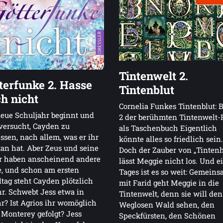
Tintenwelt 2.
terfunke 2. Hasse
Tintenblut
h nicht
Cornelia Funkes Tintenblut: 
eue Schuljahr beginnt und
2 der berühmten Tintenwelt-
versucht, Cayden zu
als Taschenbuch Eigentlich
ssen, nach allem, was er ihr
könnte alles so friedlich sein.
an hat. Aber Zeus und seine
Doch der Zauber von „Tinten
er haben anscheinend andere
lässt Meggie nicht los. Und e
, und schon am ersten
Tages ist es so weit: Gemein
tag steht Cayden plötzlich
mit Farid geht Meggie in die
hr. Schwebt Jess etwa in
Tintenwelt, denn sie will den
r? Ist Agrios ihr womöglich
Weglosen Wald sehen, den
Monterey gefolgt? Jess
Speckfürsten, den Schönen