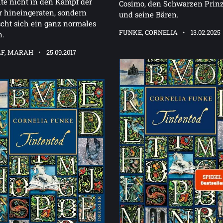
e nicht in den Kampf der
Cosimo, den Schwarzen Prin
r hineingeraten, sondern
und seine Bären.
ht sich ein ganz normales
FUNKE, CORNELIA
13.02.2025
n.
F, MARAH
25.09.2017