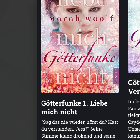
Göt
Ver
Götterfunke 1. Liebe
Im le
Fanta
mich nicht
tiefg
"Sag das nie wieder, hörst du? Hast
Cayde
du verstanden, Jess?" Seine
Unste
Stimme klang drohend und seine
kämpf