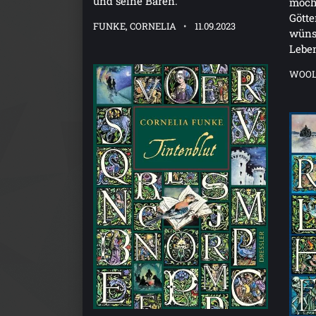
und seine Bären.
möcht
Götte
FUNKE, CORNELIA
11.09.2023
wünsc
Lebe
WOOL