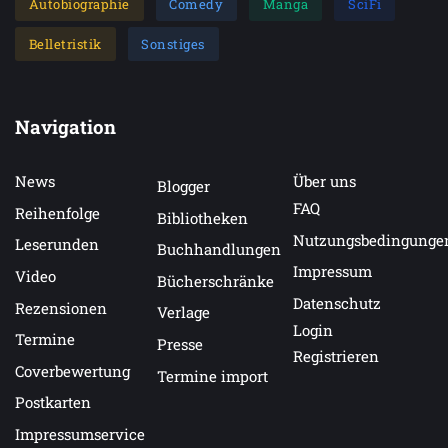
Autobiographie
Comedy
Manga
SciFi
Belletristik
Sonstiges
Navigation
News
Über uns
Blogger
FAQ
Reihenfolge
Bibliotheken
Nutzungsbedingunge
Leserunden
Buchhandlungen
Impressum
Video
Bücherschränke
Datenschutz
Rezensionen
Verlage
Login
Termine
Presse
Registrieren
Coverbewertung
Termine import
Postkarten
Impressumservice