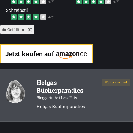
4/5
4/5
Schreibstil:
4/5
Gefällt mir (0)
Jetzt kaufen auf
Helgas
Weitere Artikel
Bücherparadies
Bloggerin bei LeseHits
Helgas Bücherparadies