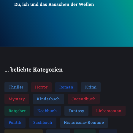
Du, ich und das Rauschen der Wellen
To
... beliebte Kategorien
Thriller
Horror
Roman
Krimi
Mystery
Kinderbuch
Jugendbuch
Ratgeber
Kochbuch
Fantasy
Liebesroman
Politik
Sachbuch
Historische-Romane