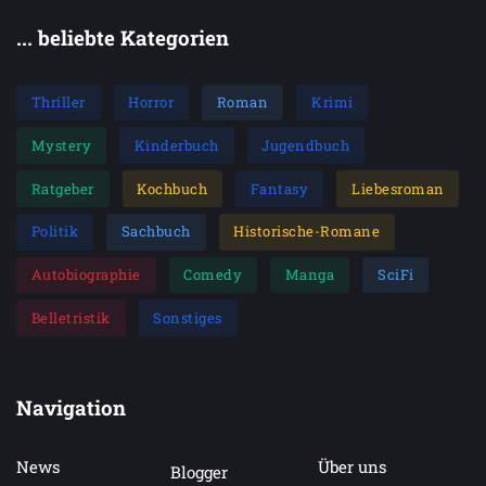
... beliebte Kategorien
Thriller
Horror
Roman
Krimi
Mystery
Kinderbuch
Jugendbuch
Ratgeber
Kochbuch
Fantasy
Liebesroman
Politik
Sachbuch
Historische-Romane
Autobiographie
Comedy
Manga
SciFi
Belletristik
Sonstiges
Navigation
News
Über uns
Blogger