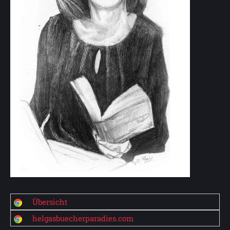
Übersicht
helgasbuecherparadies.com