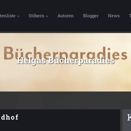
tenliste
Stöbern
Autoren
Blogger
News
Helgas Bücherparadies
edhof