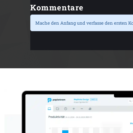
Kommentare
Mache den Anfang und verfasse den ersten K
Anzeige: