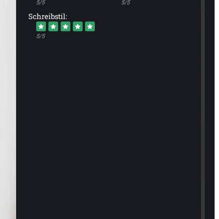
5/5
5/5
Schreibstil:
5/5