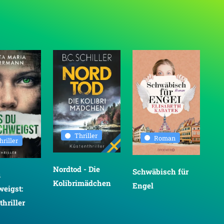
Thriller
Roman
hriller
Nordtod - Die
Schwäbisch für
Der
u
Kolibrimädchen
Engel
Hu
weigst:
Gar
hriller