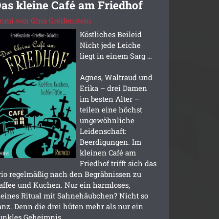
as kleine Café am Friedhof
rimi von Gina Greifenstein
Köstliches Beileid
Nicht jede Leiche
liegt in einem Sarg …
Agnes, Waltraud und
Erika – drei Damen
im besten Alter –
teilen eine höchst
ungewöhnliche
Leidenschaft:
Beerdigungen. Im
kleinen Café am
Friedhof trifft sich das
rio regelmäßig nach den Begräbnissen zu
affee und Kuchen. Nur ein harmloses,
leines Ritual mit Sahnehäubchen? Nicht so
anz. Denn die drei hüten mehr als nur ein
unkles Geheimnis.