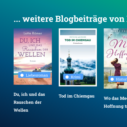
... weitere Blogbeiträge vo
Liebesroman
Krimi
Histo
Du, ich und das
Tod im Chiemgau
Wo das Mee
Rauschen der
Hoffnung tr
Wellen