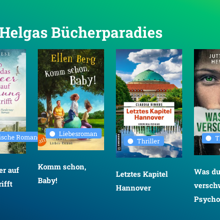
n Helgas Bücherparadies
Liebesroman
rische Romane
T
Thriller
Komm schon,
r auf
Was d
Letztes Kapitel
Baby!
ifft
versch
Hannover
Psychot