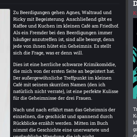
D
Zu Beerdigungen gehen Agnes, Waltraud und
K
Ricky mit Begeisterung. Anschließend gibt es
Kaffee und Kuchen im kleinen Café am Friedhof.
Als ein Fremder bei den Beerdigungen immer
häufiger anzutreffen ist, sind alle besorgt, denn
jede von ihnen hütet ein Geheimnis. Es stellt
sich die Frage, was er denn will.
Dies ist eine herrliche schwarze Krimikomödie,
die mich von der ersten Seite an begeistert hat.
Der außergewöhnliche Treffpunkt im kleinen
Café mit seinem skurrilen Namen (den ich
natürlich nicht verrate), ist eine perfekte Kulisse
für die Geheimnisse der drei Frauen.
T
Nach und nach erfährt man das Geheimnis der
K
einzelnen, die geschickt und spannend durch
k
Rückblicke erzählt werden. Mitten im Buch
g
nimmt die Geschichte eine unerwartete und
d
unglaubliche Wendung, die ich nicht