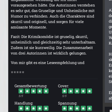
vorausgesehen hätte. Die Autorinnen verstehen
A
es sehr gut, das Gruselige und Unheimliche mit
d
Humor zu verbinden. Auch die Charaktere sind
d
skurril und originell, und sorgen für viele
g
amüsante Momente.
U
Fazit: Die Krimikomödie ist gruselig, skurril,
W
unheimlich und gleichzeitig sehr unterhaltsam.
K
Zudem ist sie kurzweilig. Die Zusammenarbeit
von drei Autorinnen ist wirklich gelungen.
H
s
Von mir gibt es eine Leseempfehlung und
E
k
⭐⭐⭐⭐⭐
e
S
Gesamtbewertung:
Cover:
E
5/5
5/5
a
Handlung:
Spannung: