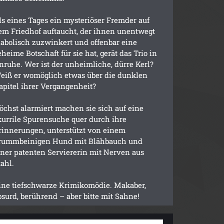
ls eines Tages ein mysteriöser Fremder auf
em Friedhof auftaucht, der ihnen unentwegt
iabolisch zuzwinkert und offenbar eine
eheime Botschaft für sie hat, gerät das Trio in
nruhe. Wer ist der unheimliche, dürre Kerl?
eiß er womöglich etwas über die dunklen
apitel ihrer Vergangenheit?
öchst alarmiert machen sie sich auf eine
kurrile Spurensuche quer durch ihre
rinnerungen, unterstützt von einem
rummbeinigen Hund mit Blähbauch und
iner patenten Serviererin mit Nerven aus
tahl.
ine tiefschwarze Krimikomödie. Makaber,
bsurd, berührend – aber bitte mit Sahne!