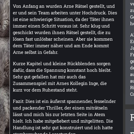
v
Von Anfang an wurden Arne Rätsel gestellt, und
z
er und sein Team arbeiten unter Hochdruck. Dies
G
ist eine schwierige Situation, da der Täter ihnen
h
immer einen Schritt voraus ist. Sehr klug und
geschickt wurden ihnen Rätsel gestellt, die zu
A
lösen fast unlösbar scheinen. Aber sie kommen
E
dem Täter immer näher und am Ende kommt
J
Arne selbst in Gefahr.
F
g
Kurze Kapitel und kleine Rückblenden sorgen
d
dafür, dass die Spannung konstant hoch bleibt.
a
Sehr gut gefallen hat mir auch das
a
Zusammenspiel mit Arnes Kollegin Inge, die
R
kurz vor dem Ruhestand steht.
C
Fazit: Dies ist ein äußerst spannender, fesselnder
und packender Thriller, der einen miträtseln
lässt und mich bis zur letzten Seite in Atem
hielt. Ich habe mitgefiebert und mitgelitten. Die
Handlung ist sehr gut konstruiert und ich hatte
atemberaubende Lesestunden.