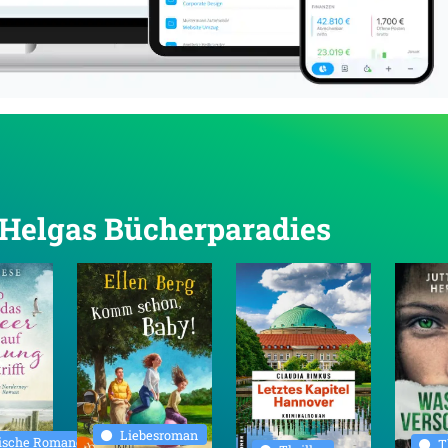
n Helgas Bücherparadies
Liebesroman
rische Romane
T