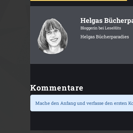
Helgas Bücherp
Bloggerin bei LeseHits
Helgas Bücherparadies
Kommentare
Mache den Anfang und verfasse den ersten K