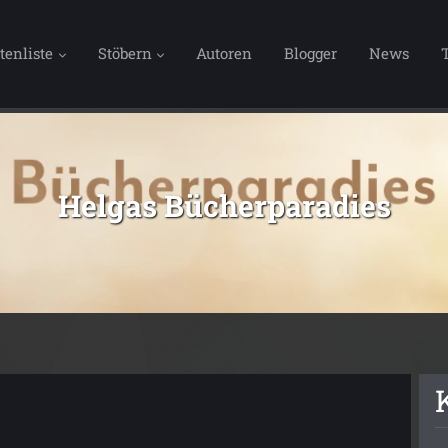
tenliste
Stöbern
Autoren
Blogger
News
Helgas Bücherparadies