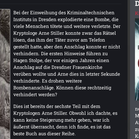
D
Bei der Einweihung des Kriminaltechnischen
K
Instituts in Dresden explodierte eine Bombe, die
viele Menschen tötete und weitere verletzte. Der
Kryptologe Arne Stiller konnte zwar das Rätsel
lösen, das ihm der Täter zuvor am Telefon
gestellt hatte, aber den Anschlag konnte er nicht
verhindern. Die ersten Hinweise führen zu
Hagen Stolpe, der vor einigen Jahren einen
Anschlag auf die Dresdner Frauenkirche
verüben wollte und Arne dies in letzter Sekunde
verhinderte. Es drohen weitere
Bombenanschläge. Können diese rechtzeitig
verhindert werden?
Dies ist bereits der sechste Teil mit dem
n
Kryptologen Arne Stiller. Obwohl ich dachte, es
M
kann keine Steigerung mehr geben, war ich
A
äußerst überrascht, denn ich finde, es ist das
z
beste Buch aus dieser Reihe.
K