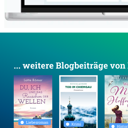
... weitere Blogbeiträge vo
Liebesroman
Krimi
Histo