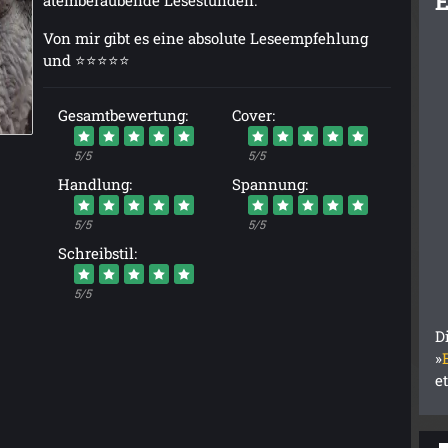
E
Von mir gibt es eine absolute Leseempfehlung
und ⭐⭐⭐⭐⭐
Gesamtbewertung:
Cover:
5/5
5/5
Handlung:
Spannung:
5/5
5/5
Schreibstil:
5/5
D
»
e