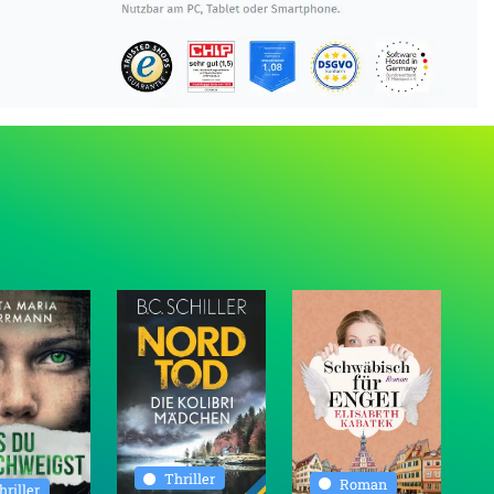
Thriller
Roman
hriller