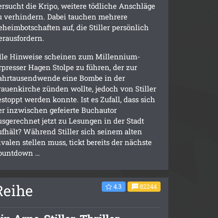
ersucht die Kripo, weitere tödliche Anschläge
u verhindern. Dabei tauchen mehrere
eheimbotschaften auf, die Stiller persönlich
erausfordern.
lle Hinweise scheinen zum Millennium-
rpresser Hagen Stolpe zu führen, der zur
ahrtausendwende eine Bombe in der
rauenkirche zünden wollte, jedoch von Stiller
estoppt werden konnte. Ist es Zufall, dass sich
er inzwischen gefeierte Buchautor
usgerechnet jetzt zu Lesungen in der Stadt
ufhält? Während Stiller sich seinem alten
ivalen stellen muss, tickt bereits der nächste
ountdown …
Reihe
4.3
82244