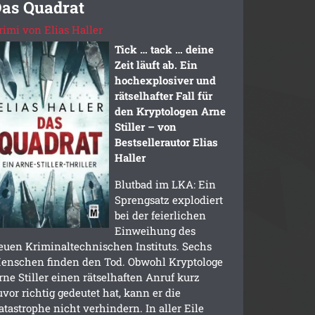
as Quadrat
rimi von Elias Haller
Tick … tack … deine
Zeit läuft ab. Ein
hochexplosiver und
rätselhafter Fall für
den Kryptologen Arne
Stiller – von
Bestsellerautor Elias
Haller
Blutbad im LKA: Ein
Sprengsatz explodiert
bei der feierlichen
Einweihung des
euen Kriminaltechnischen Instituts. Sechs
enschen finden den Tod. Obwohl Kryptologe
rne Stiller einen rätselhaften Anruf kurz
uvor richtig gedeutet hat, kann er die
atastrophe nicht verhindern. In aller Eile