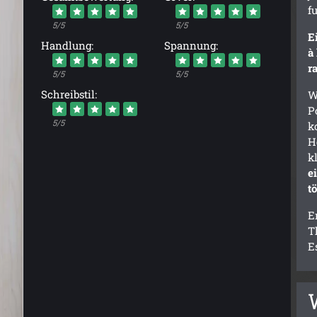
f
5/5
5/5
E
Handlung:
Spannung:
à
r
5/5
5/5
Schreibstil:
W
P
5/5
k
H
k
e
t
E
T
E