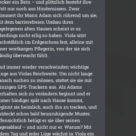
ecker ein Bein – und plötzlich besteht ihre
elt nur noch aus Hindernissen. Zwar
ümmert ihr Mann Adam sich rührend um sie;
it dem barrierefreien Umbau ihres
bgelegenen alten Hauses scheint er es
llerdings nicht eilig zu haben. Viola sitzt
uchstäblich im Erdgeschoss fest, alleine mit
iner wortkargen Pflegerin, von der sie sich
tändig überwacht fühlt.
nd immer wieder verschwinden wichtige
inge aus Violas Reichweite. Um nicht lange
anach suchen zu müssen, stattet sie sie mit
inzigen GPS-Trackern aus. Als Adams
erhalten sich zu verändern beginnt und er
mmer häufiger spät nach Hause kommt,
eginnt sie heimlich, auch ihn zu tracken, und
ntdeckt schon bald beunruhigende Muster.
ffensichtlich belügt er sie über seinen
agesablauf – und nicht nur er. Warum? Mit
edem Tag und jeder Lüge wächst in Viola ein