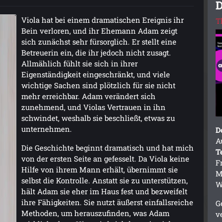
D
Viola hat bei einem dramatischen Ereignis ihr
T
Bein verloren, und ihr Ehemann Adam zeigt
sich zunächst sehr fürsorglich. Er stellt eine
Betreuerin ein, die ihr jedoch nicht zusagt.
Allmählich fühlt sie sich in ihrer
Eigenständigkeit eingeschränkt, und viele
wichtige Sachen sind plötzlich für sie nicht
mehr erreichbar. Adam verändert sich
zunehmend, und Violas Vertrauen in ihn
schwindet, weshalb sie beschließt, etwas zu
unternehmen.
D
A
Die Geschichte beginnt dramatisch und hat mich
T
von der ersten Seite an gefesselt. Da Viola keine
F
Hilfe von ihrem Mann erhält, übernimmt sie
M
selbst die Kontrolle. Anstatt sie zu unterstützen,
W
hält Adam sie eher im Haus fest und bezweifelt
ihre Fähigkeiten. Sie nutzt äußerst einfallsreiche
G
Methoden, um herauszufinden, was Adam
v