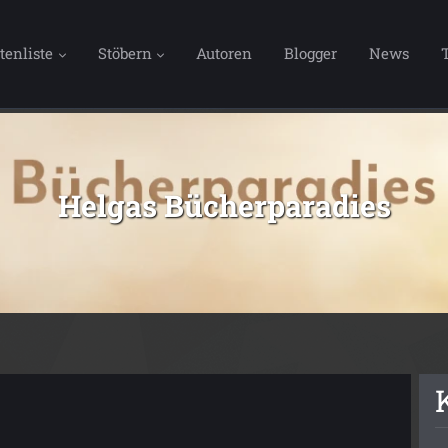
tenliste
Stöbern
Autoren
Blogger
News
Helgas Bücherparadies