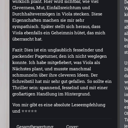
wirklich plant. Hier wird sichtbar, wie viel
D
Cleverness, Mut, Einfallsreichtum und
W
Durchhaltevermögen in Viola stecken. Diese
k
Eigenschaften machen sie mir sehr
m
sympathisch. Später stellt sich heraus, dass
a
Viola ebenfalls ein Geheimnis hütet, das mich
a
überrascht hat.
b
e
Fazit: Dies ist ein unglaublich fesselnder und
s
packender Pageturner, den ich nicht weglegen
konnte. Ich habe mitgefiebert, was Viola als
U
Nächstes plant, und musste manchmal
D
schmunzeln über ihre cleveren Ideen. Der
d
Schreibstil hat mir sehr gut gefallen. So sollte ein
w
Thriller sein: spannend, fesselnd und mit einer
V
großartigen Handlung im Hintergrund.
i
b
Von mir gibt es eine absolute Leseempfehlung
e
und ⭐⭐⭐⭐⭐
O
T
j
Gesamtbewertung:
Cover: