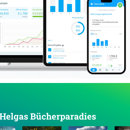
n Helgas Bücherparadies