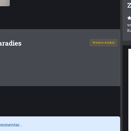
v
K
aradies
Weitere Artikel
ommentar...