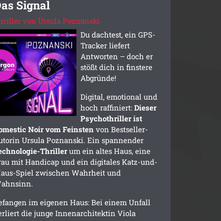
as Signal
hriller von Ursula Poznanski
Du dachtest, ein GPS-
Tracker liefert
Antworten – doch er
stößt dich in finstere
Abgründe!
Digital, emotional und
hoch raffiniert:
Dieser
Psychothriller ist
omestic Noir vom Feinsten
von Bestseller-
utorin Ursula Poznanski. Ein spannender
echnologie-Thriller
um ein altes Haus, eine
rau mit Handicap und ein digitales Katz-und-
aus-Spiel zwischen Wahrheit und
ahnsinn.
efangen im eigenen Haus: Bei einem Unfall
erliert die junge Innenarchitektin Viola