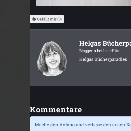
Gefällt mir (0)
Helgas Bücherp
Bloggerin bei LeseHits
Helgas Bücherparadies
Kommentare
Mache den Anfang und verfasse den ersten K