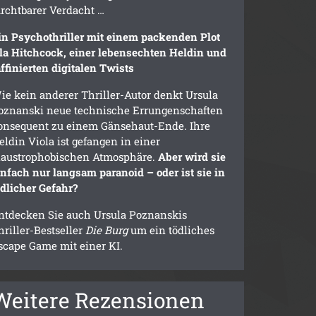
urchtbarer Verdacht …
in Psychothriller mit einem packenden Plot
 la Hitchcock, einer lebensechten Heldin und
affinierten digitalen Twists
ie kein anderer Thriller-Autor denkt Ursula
oznanski neue technische Errungenschaften
onsequent zu einem Gänsehaut-Ende. Ihre
eldin Viola ist gefangen in einer
laustrophobischen Atmosphäre.
Aber wird sie
infach nur langsam paranoid – oder ist sie in
ödlicher Gefahr?
ntdecken Sie auch Ursula Poznanskis
hriller-Bestseller
Die Burg
um ein tödliches
scape Game mit einer KI.
Weitere Rezensionen