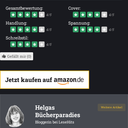
Gesamtbewertung:
Cover:
4/5
4/5
Handlung:
Spannung:
4/5
4/5
Schreibstil:
4/5
Gefällt mir (0)
Jetzt kaufen auf
Helgas
Weitere Artikel
Bücherparadies
Bloggerin bei LeseHits