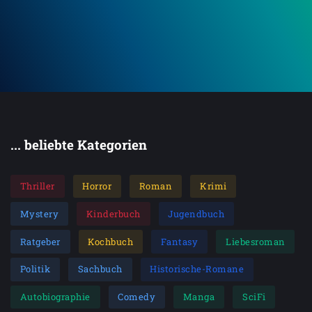
To
... beliebte Kategorien
Thriller
Horror
Roman
Krimi
Mystery
Kinderbuch
Jugendbuch
Ratgeber
Kochbuch
Fantasy
Liebesroman
Politik
Sachbuch
Historische-Romane
Autobiographie
Comedy
Manga
SciFi