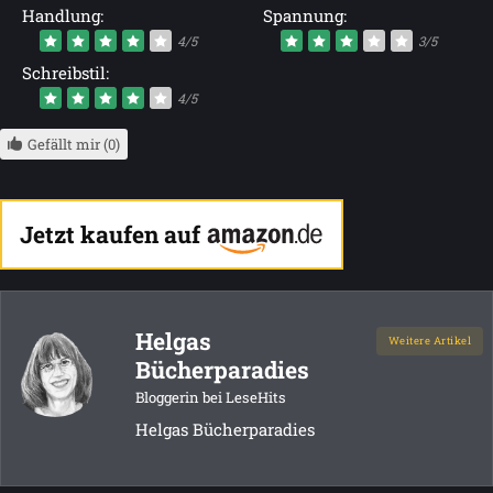
Handlung:
Spannung:
4/5
3/5
Schreibstil:
4/5
Gefällt mir (0)
Jetzt kaufen auf
Helgas
Weitere Artikel
Bücherparadies
Bloggerin bei LeseHits
Helgas Bücherparadies