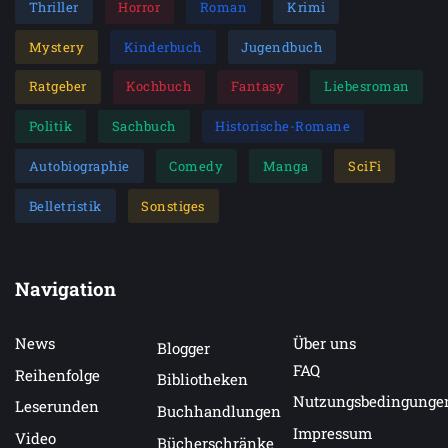
Thriller
Horror
Roman
Krimi
Mystery
Kinderbuch
Jugendbuch
Ratgeber
Kochbuch
Fantasy
Liebesroman
Politik
Sachbuch
Historische-Romane
Autobiographie
Comedy
Manga
SciFi
Belletristik
Sonstiges
Navigation
News
Über uns
Blogger
FAQ
Reihenfolge
Bibliotheken
Nutzungsbedingunge
Leserunden
Buchhandlungen
Impressum
Video
Bücherschränke