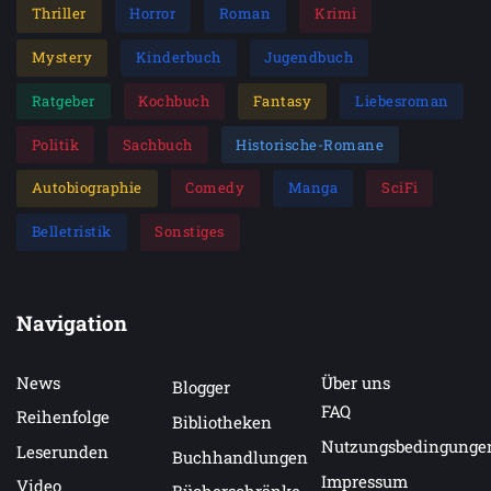
Thriller
Horror
Roman
Krimi
Mystery
Kinderbuch
Jugendbuch
Ratgeber
Kochbuch
Fantasy
Liebesroman
Politik
Sachbuch
Historische-Romane
Autobiographie
Comedy
Manga
SciFi
Belletristik
Sonstiges
Navigation
News
Über uns
Blogger
FAQ
Reihenfolge
Bibliotheken
Nutzungsbedingunge
Leserunden
Buchhandlungen
Impressum
Video