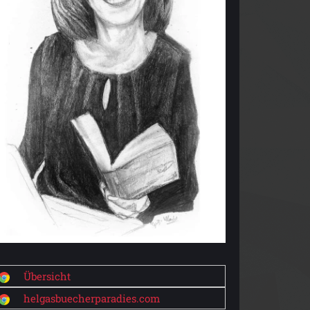
Übersicht
helgasbuecherparadies.com