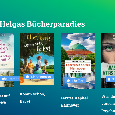
n Helgas Bücherparadies
Liebesroman
rische Romane
T
Thriller
Komm schon,
r auf
Was d
Letztes Kapitel
Baby!
ifft
versch
Hannover
Psychot