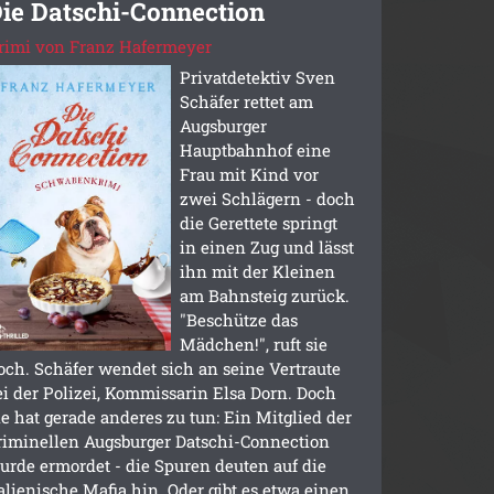
ie Datschi-Connection
rimi von Franz Hafermeyer
Privatdetektiv Sven
Schäfer rettet am
Augsburger
Hauptbahnhof eine
Frau mit Kind vor
zwei Schlägern - doch
die Gerettete springt
in einen Zug und lässt
ihn mit der Kleinen
am Bahnsteig zurück.
"Beschütze das
Mädchen!", ruft sie
och. Schäfer wendet sich an seine Vertraute
ei der Polizei, Kommissarin Elsa Dorn. Doch
ie hat gerade anderes zu tun: Ein Mitglied der
riminellen Augsburger Datschi-Connection
urde ermordet - die Spuren deuten auf die
talienische Mafia hin. Oder gibt es etwa einen