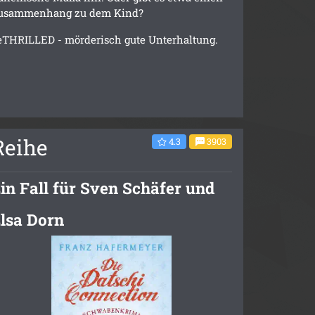
usammenhang zu dem Kind?
eTHRILLED - mörderisch gute Unterhaltung.
Reihe
4.3
3903
in Fall für Sven Schäfer und
lsa Dorn