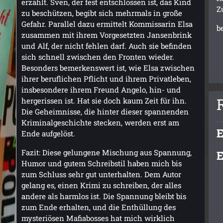
erzählt. Sven, der fest entschlossen ist, das Kind
Z
zu beschützen, begibt sich mehrmals in große
Gefahr. Parallel dazu ermittelt Kommissarin Elsa
b
zusammen mit ihrem Vorgesetzten Jansenbrink
und Alf, der nicht fehlen darf. Auch sie befinden
sich schnell zwischen den Fronten wieder.
Besonders bemerkenswert ist, wie Elsa zwischen
ihrer beruflichen Pflicht und ihrem Privatleben,
insbesondere ihrem Freund Angelo, hin- und
hergerissen ist. Hat sie doch kaum Zeit für ihn.
Die Geheimnisse, die hinter dieser spannenden
Kriminalgeschichte stecken, werden erst am
E
Ende aufgelöst.
Fazit: Diese gelungene Mischung aus Spannung,
E
Humor und gutem Schreibstil haben mich bis
zum Schluss sehr gut unterhalten. Dem Autor
gelang es, einen Krimi zu schreiben, der alles
andere als harmlos ist. Die Spannung bleibt bis
zum Ende erhalten, und die Enthüllung des
mysteriösen Mafiabosses hat mich wirklich