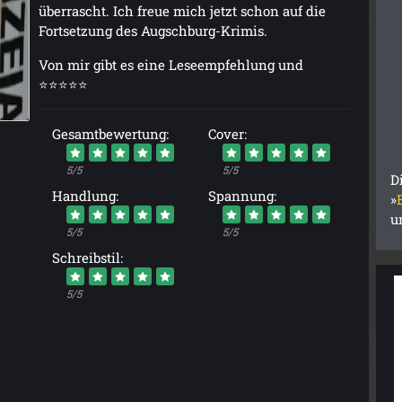
überrascht. Ich freue mich jetzt schon auf die
Fortsetzung des Augschburg-Krimis.
Von mir gibt es eine Leseempfehlung und
⭐⭐⭐⭐⭐
Gesamtbewertung:
Cover:
5/5
5/5
D
Handlung:
Spannung:
»
u
5/5
5/5
Schreibstil:
5/5