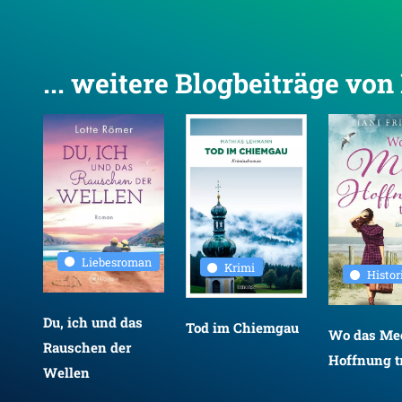
... weitere Blogbeiträge vo
Liebesroman
Krimi
Histo
Du, ich und das
Tod im Chiemgau
Wo das Mee
Rauschen der
Hoffnung tr
Wellen