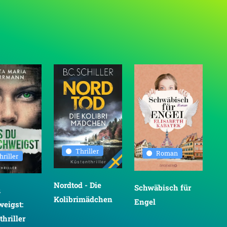
Thriller
Roman
hriller
Nordtod - Die
Schwäbisch für
Der
u
Kolibrimädchen
Engel
Hu
weigst:
Gar
hriller