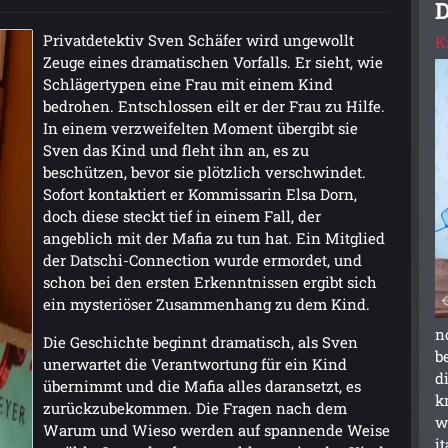
D
Privatdetektiv Sven Schäfer wird ungewollt
K
Zeuge eines dramatischen Vorfalls. Er sieht, wie
Schlägertypen eine Frau mit einem Kind
bedrohen. Entschlossen eilt er der Frau zu Hilfe.
In einem verzweifelten Moment übergibt sie
Sven das Kind und fleht ihn an, es zu
beschützen, bevor sie plötzlich verschwindet.
Sofort kontaktiert er Kommissarin Elsa Dorn,
doch diese steckt tief in einem Fall, der
angeblich mit der Mafia zu tun hat. Ein Mitglied
der Datschi-Connection wurde ermordet, und
schon bei den ersten Erkenntnissen ergibt sich
ein mysteriöser Zusammenhang zu dem Kind.
n
Die Geschichte beginnt dramatisch, als Sven
b
unerwartet die Verantwortung für ein Kind
d
übernimmt und die Mafia alles daransetzt, es
k
zurückzubekommen. Die Fragen nach dem
w
Warum und Wieso werden auf spannende Weise
i