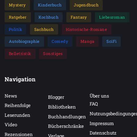
Mystery
Kinderbuch
Jugendbuch
Ratgeber
Kochbuch
Fantasy
Liebesroman
Politik
Sachbuch
Historische-Romane
Autobiographie
Comedy
Manga
SciFi
Belletristik
Sonstiges
Navigation
News
Über uns
Blogger
FAQ
Reihenfolge
Bibliotheken
Nutzungsbedingunge
Leserunden
Buchhandlungen
Impressum
Video
Bücherschränke
Datenschutz
Rezensionen
Verlage