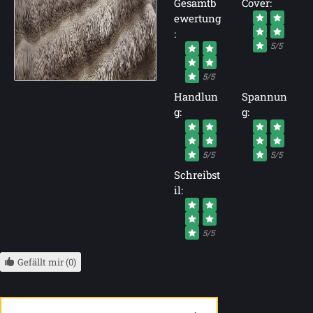
Gesamtb
Cover:
ewertung
:
5/5
5/5
Handlun
Spannun
g:
g:
5/5
5/5
Schreibst
il:
5/5
Gefällt mir (0)