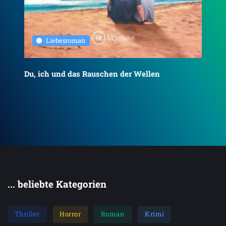
Liebesroman
Du, ich und das Rauschen der Wellen
To
... beliebte Kategorien
Thriller
Horror
Roman
Krimi