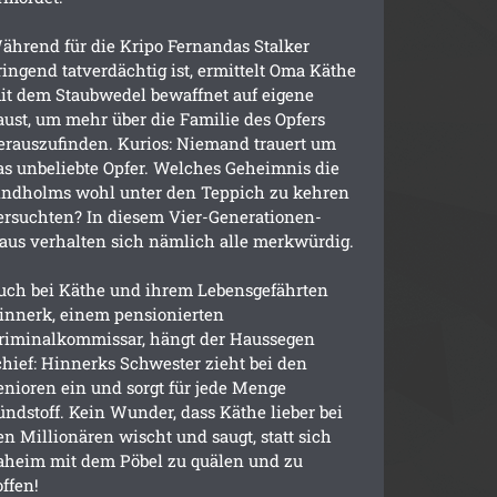
ährend für die Kripo Fernandas Stalker
ringend tatverdächtig ist, ermittelt Oma Käthe
it dem Staubwedel bewaffnet auf eigene
aust, um mehr über die Familie des Opfers
erauszufinden. Kurios: Niemand trauert um
as unbeliebte Opfer. Welches Geheimnis die
indholms wohl unter den Teppich zu kehren
ersuchten? In diesem Vier-Generationen-
aus verhalten sich nämlich alle merkwürdig.
uch bei Käthe und ihrem Lebensgefährten
innerk, einem pensionierten
riminalkommissar, hängt der Haussegen
chief: Hinnerks Schwester zieht bei den
enioren ein und sorgt für jede Menge
ündstoff. Kein Wunder, dass Käthe lieber bei
en Millionären wischt und saugt, statt sich
aheim mit dem Pöbel zu quälen und zu
offen!