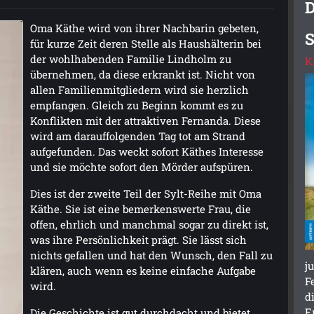
D
Oma Käthe wird von ihrer Nachbarin gebeten,
S
für kurze Zeit deren Stelle als Haushälterin bei
der wohlhabenden Familie Lindholm zu
K
übernehmen, da diese erkrankt ist. Nicht von
allen Familienmitgliedern wird sie herzlich
empfangen. Gleich zu Beginn kommt es zu
Konflikten mit der attraktiven Fernanda. Diese
wird am darauffolgenden Tag tot am Strand
aufgefunden. Das weckt sofort Käthes Interesse
und sie möchte sofort den Mörder aufspüren.
Dies ist der zweite Teil der Sylt-Reihe mit Oma
Käthe. Sie ist eine bemerkenswerte Frau, die
offen, ehrlich und manchmal sogar zu direkt ist,
was ihre Persönlichkeit prägt. Sie lässt sich
nichts gefallen und hat den Wunsch, den Fall zu
j
klären, auch wenn es keine einfache Aufgabe
F
wird.
d
E
Die Geschichte ist gut durchdacht und bietet