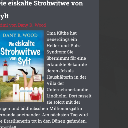
ie eiskalte Strohwitwe von
ylt
rimi von Dany R. Wood
Oma Käthe hat
neuerdings ein
Helfer-und-Putz-
Syndrom: Sie
übernimmt für eine
erkrankte Bekannte
deren Job als
Haushälterin in der
Villa der
Unternehmerfamilie
Lindholm. Dort rasselt
sie sofort mit der
ungen und bildhübschen Millionärsgattin
ernanda aneinander. Am nächsten Tag wird
ie Brasilianerin tot in den Dünen gefunden.
rmordet!