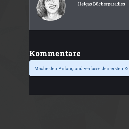
Helgas Bücherparadies
Kommentare
Mache den Anfang und verfasse den ersten K