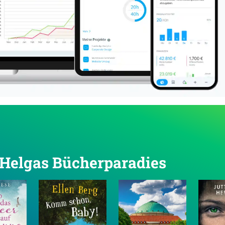
n Helgas Bücherparadies