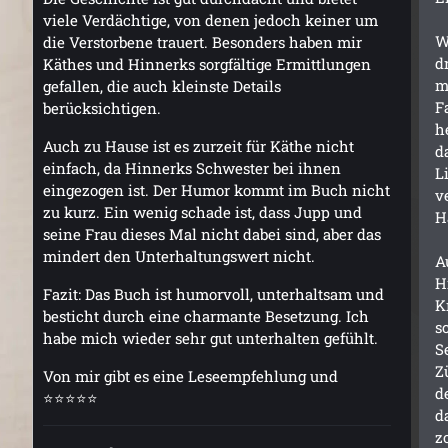
viele Verdächtige, von denen jedoch keiner um
W
die Verstorbene trauert. Besonders haben mir
d
Käthes und Hinnerks sorgfältige Ermittlungen
m
gefallen, die auch kleinste Details
F
berücksichtigen.
h
Auch zu Hause ist es zurzeit für Käthe nicht
d
einfach, da Hinnerks Schwester bei ihnen
L
eingezogen ist. Der Humor kommt im Buch nicht
v
zu kurz. Ein wenig schade ist, dass Jupp und
H
seine Frau dieses Mal nicht dabei sind, aber das
mindert den Unterhaltungswert nicht.
A
H
Fazit: Das Buch ist humorvoll, unterhaltsam und
K
besticht durch eine charmante Besetzung. Ich
s
habe mich wieder sehr gut unterhalten gefühlt.
S
Z
Von mir gibt es eine Leseempfehlung und
d
⭐⭐⭐⭐⭐
d
z