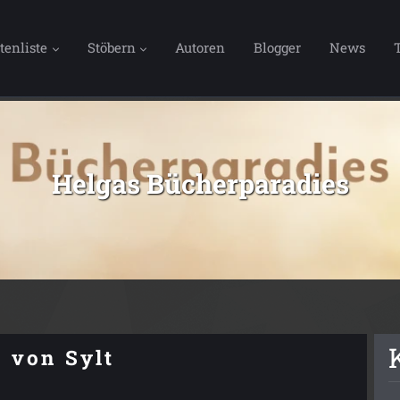
tenliste
Stöbern
Autoren
Blogger
News
Helgas Bücherparadies
e von Sylt