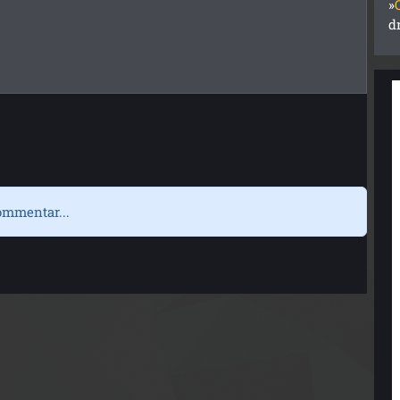
»
d
ommentar...