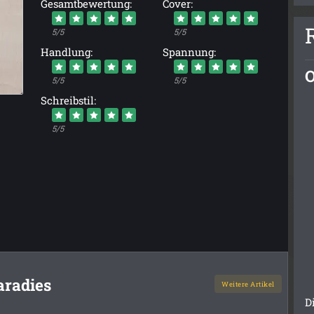
Gesamtbewertung:
Cover:
5/5
5/5
Handlung:
Spannung:
O
5/5
5/5
Schreibstil:
5/5
aradies
Weitere Artikel
D