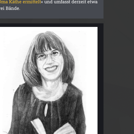
Oma Käthe ermittelt
« und umfasst derzeit etwa
rei Bände.