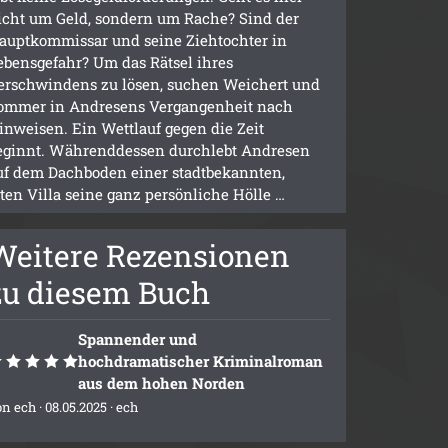
icht um Geld, sondern um Rache? Sind der
auptkommissar und seine Ziehtochter in
ebensgefahr? Um das Rätsel ihres
erschwindens zu lösen, suchen Weichert und
ommer in Andresens Vergangenheit nach
inweisen. Ein Wettlauf gegen die Zeit
eginnt. Währenddessen durchlebt Andresen
uf dem Dachboden einer stadtbekannten,
lten Villa seine ganz persönliche Hölle …
Weitere Rezensionen
zu diesem Buch
Spannender und
hochdramatischer Kriminalroman
aus dem hohen Norden
on
ech
· 08.05.2025 ·
ech