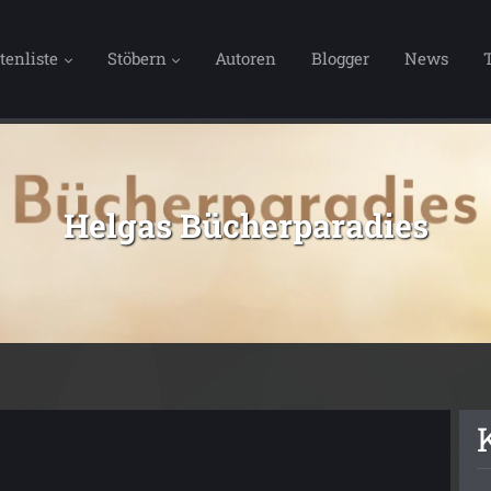
tenliste
Stöbern
Autoren
Blogger
News
Helgas Bücherparadies