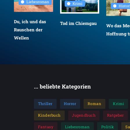
Liebesroman
Krimi
Histo
Du, ich und das
Tod im Chiemgau
Wo das Mee
Rauschen der
Hoffnung tr
Wellen
... beliebte Kategorien
Thriller
Horror
Roman
Krimi
Kinderbuch
Jugendbuch
Ratgeber
Fantasy
Liebesroman
Politik
S