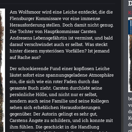
D
Am Wolfsmoor wird eine Leiche entdeckt, die die
K
Flensburger Kommissare vor eine immense
Herausforderung stellen. Doch damit nicht genug.
Die Tochter von Hauptkommissar Carsten
Andresens Lebensgefährtin ist vermisst, und bald
darauf verschwindet auch er selbst. Was steckt
hinter diesen mysteriösen Vorfällen? Ist jemand
auf Rache aus?
Der schockierende Fund einer kopflosen Leiche
läutet sofort eine spannungsgeladene Atmosphäre
ein, die sich wie ein roter Faden durch das
gesamte Buch zieht. Carsten durchlebt seine
persönliche Hölle, und nicht nur er selbst,
b
sondern auch seine Familie und seine Kollegen
v
sehen sich erheblichen Herausforderungen
d
gegenüber. Der Autorin gelingt es sehr gut,
K
Carstens Ängste zu schildern, und ich konnte mit
d
ihm fühlen. Die geschickt in die Handlung
g