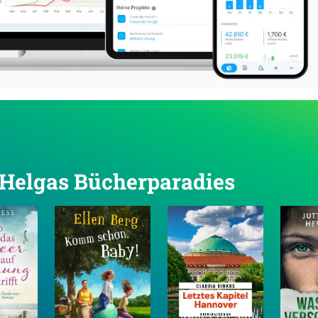
n Helgas Bücherparadies