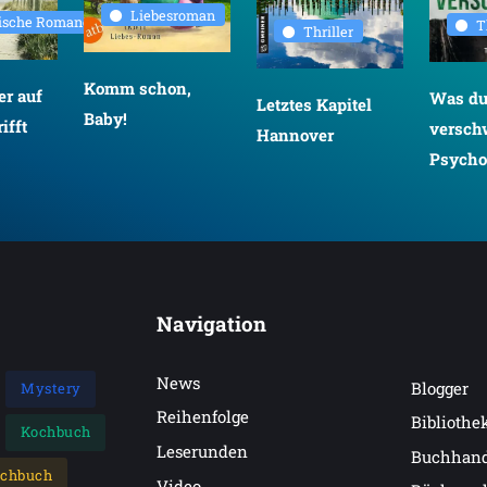
Liebesroman
rische Romane
T
Thriller
Komm schon,
r auf
Was d
Letztes Kapitel
Baby!
ifft
versch
Hannover
Psychot
Navigation
News
Blogger
Mystery
Reihenfolge
Bibliothe
Kochbuch
Leserunden
Buchhan
achbuch
Video