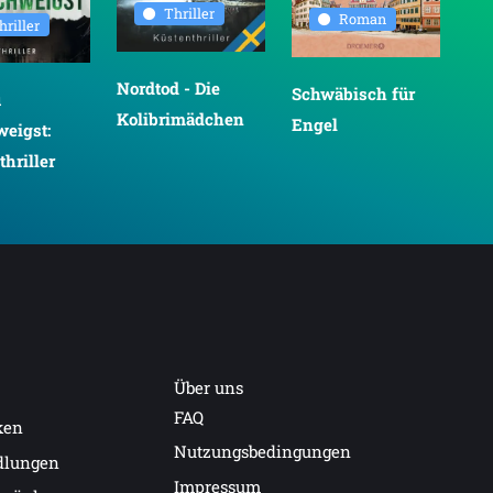
Thriller
Roman
hriller
Nordtod - Die
Schwäbisch für
Der
u
Kolibrimädchen
Engel
Hu
weigst:
Gar
hriller
Über uns
FAQ
ken
Nutzungsbedingungen
dlungen
Impressum