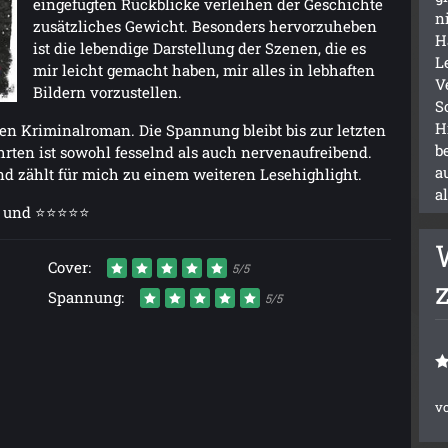
eingefügten Rückblicke verleihen der Geschichte
n
zusätzliches Gewicht. Besonders hervorzuheben
H
ist die lebendige Darstellung der Szenen, die es
L
mir leicht gemacht haben, mir alles in lebhaften
V
Bildern vorzustellen.
S
H
en Kriminalroman. Die Spannung bleibt bis zur letzten
b
hrten ist sowohl fesselnd als auch nervenaufreibend.
a
d zählt für mich zu einem weiteren Lesehighlight.
a
ng und ⭐⭐⭐⭐⭐
Cover:
5/5
Spannung:
5/5
v