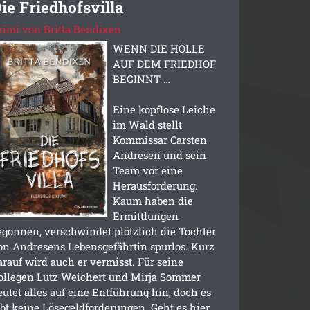
ie Friedhofsvilla
rimi von Britta Bendixen
WENN DIE HÖLLE
AUF DEM FRIEDHOF
BEGINNT …
Eine kopflose Leiche
im Wald stellt
Kommissar Carsten
Andresen und sein
Team vor eine
Herausforderung.
Kaum haben die
Ermittlungen
egonnen, verschwindet plötzlich die Tochter
on Andresens Lebensgefährtin spurlos. Kurz
arauf wird auch er vermisst. Für seine
ollegen Lutz Weichert und Mirja Sommer
eutet alles auf eine Entführung hin, doch es
ibt keine Lösegeldforderungen. Geht es hier