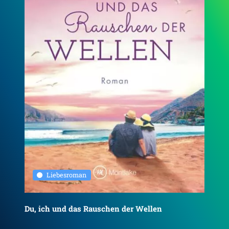
Liebesroman
Du, ich und das Rauschen der Wellen
To