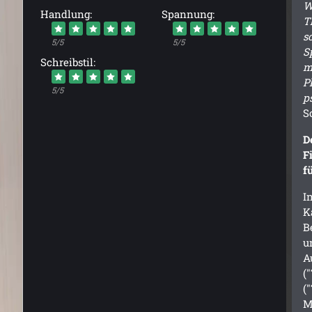
W
Handlung:
Spannung:
T
s
5/5
5/5
S
Schreibstil:
m
P
5/5
p
S
D
F
f
I
K
B
u
A
(
(
M