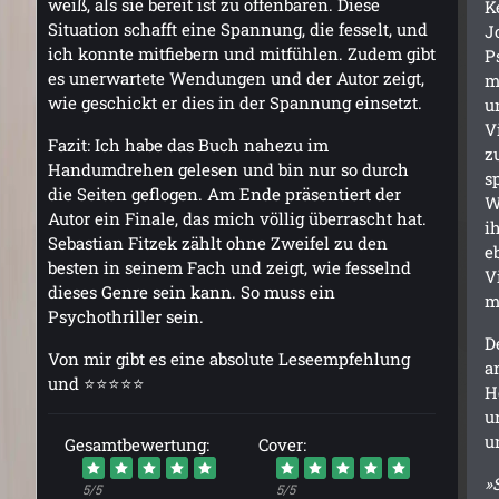
weiß, als sie bereit ist zu offenbaren. Diese
K
Situation schafft eine Spannung, die fesselt, und
J
ich konnte mitfiebern und mitfühlen. Zudem gibt
P
es unerwartete Wendungen und der Autor zeigt,
m
wie geschickt er dies in der Spannung einsetzt.
u
V
Fazit: Ich habe das Buch nahezu im
z
Handumdrehen gelesen und bin nur so durch
s
die Seiten geflogen. Am Ende präsentiert der
W
Autor ein Finale, das mich völlig überrascht hat.
i
Sebastian Fitzek zählt ohne Zweifel zu den
e
besten in seinem Fach und zeigt, wie fesselnd
V
dieses Genre sein kann. So muss ein
m
Psychothriller sein.
D
Von mir gibt es eine absolute Leseempfehlung
a
und ⭐⭐⭐⭐⭐
H
u
u
Gesamtbewertung:
Cover:
»
5/5
5/5