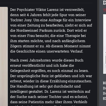
D
Der Psychiater Viktor Larenz ist verzweifelt,
T
denn seit 4 Jahren fehlt jede Spur von seiner
Tochter Josy. Um eine Anfrage für ein Interview
von einer Zeitung zu bearbeiten, zieht er sich auf
die Nordseeinsel Parkum zurück. Dort wird er
von einer Frau besucht, die eine Therapie bei
ihm starten möchte, und nach anfänglichem
Zögern stimmt er zu. Ab diesem Moment nimmt
die Geschichte einen unerwarteten Verlauf.
Nach zwei Jahrzehnten wurde dieses Buch
erneut veröffentlicht und ich habe die
Gelegenheit ergriffen, es noch einmal zu lesen.
Der ursprüngliche Reiz ist geblieben und ich war
erfreut, wieder in diese Erzählung einzutauchen.
H
Die Handlung ist sehr gut durchdacht und
B
intelligent gestaltet. Dr. Larenz ist weiterhin auf
B
der Suche nach seiner Tochter und es scheint,
5
dass seine Patientin mehr über ihren Verbleib