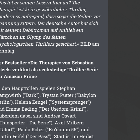
as tut er seinen Lesern hier an? 'Die
herapie' ist kein gewöhnlicher Thriller,
ondern so aufregend, dass sogar die Seiten vor
pannung zittern. Der deutsche Autor hat sich
it seinem Debütroman auf Anhieb ein
lätzchen im Olymp des feinen
sychologischen Thrillers gesichert.«
BILD am
onntag
er Bestseller »Die Therapie« von Sebastian
itzek: verfilmt als sechsteilige Thriller-Serie
ür Amazon Prime
n den Hauptrollen spielen Stephan
ampwirth ("Dark"), Trystan Pütter ("Babylon
erlin"), Helena Zengel ("Systemsprenger")
nd Emma Bading ("Der Usedom-Krimi").
ußerdem dabei sind Andrea Osvárt
"Transporter - Die Serie"), Axel Milberg
"Tatort"), Paula Kober ("Ku'damm 56") und
artin Feifel ("Der Pass"). Start ist im Herbst