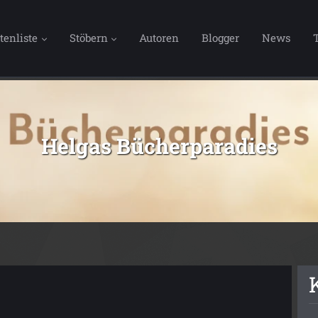
tenliste
Stöbern
Autoren
Blogger
News
Helgas Bücherparadies