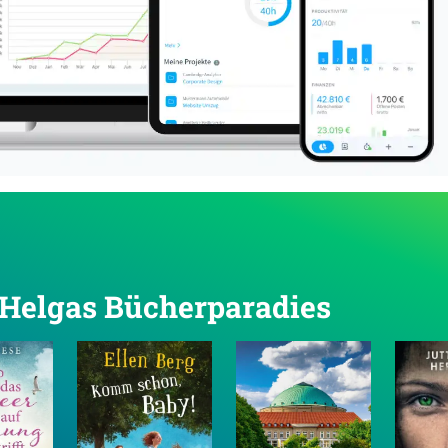
n Helgas Bücherparadies