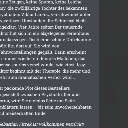
eine Zeugen, keine Spuren, keine Leiche.
osy, die zwölfjährige Tochter des bekannten
sychiaters Viktor Larenz, verschwindet unter
ysteriösen Umständen. Ihr Schicksal bleibt
ngeklärt. Vier Jahre später: Der trauernde
iktor hat sich in ein abgelegenes Ferienhaus
urückgezogen. Doch eine schöne Unbekannte
pürt ihn dort auf. Sie wird von
ahnvorstellungen gequält. Darin erscheint
hr immer wieder ein kleines Mädchen, das
benso spurlos verschwindet wie einst Josy.
iktor beginnt mit der Therapie, die mehr und
ehr zum dramatischen Verhör wird …
er packende Plot dieses Bestsellers,
ngesiedelt zwischen Psychothriller und
orror, wird Sie atemlos Seite um Seite
mblättern lassen – bis zum unvorhersehbaren
nd meisterhaften Ende!
Sebastian Fitzek ist vollkommen verrückt!