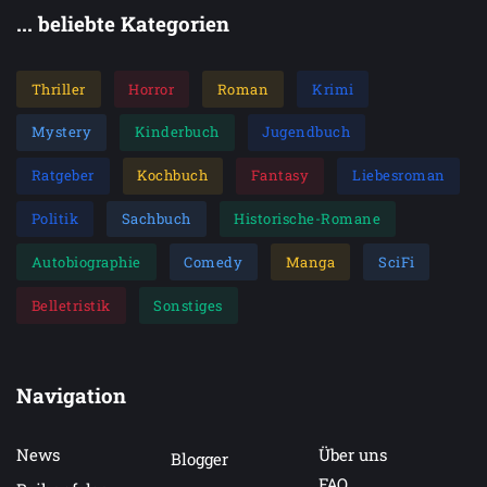
... beliebte Kategorien
Thriller
Horror
Roman
Krimi
Mystery
Kinderbuch
Jugendbuch
Ratgeber
Kochbuch
Fantasy
Liebesroman
Politik
Sachbuch
Historische-Romane
Autobiographie
Comedy
Manga
SciFi
Belletristik
Sonstiges
Navigation
News
Über uns
Blogger
FAQ