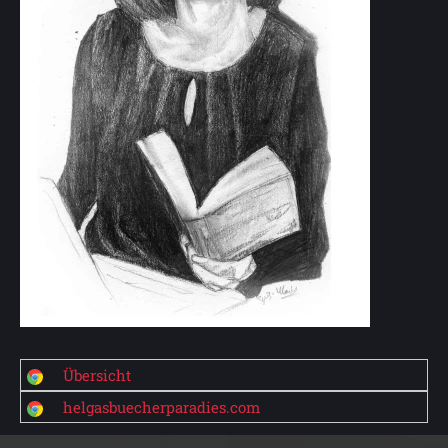
Übersicht
helgasbuecherparadies.com