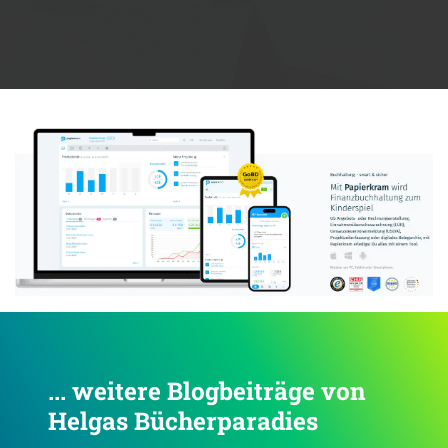
Anzeige:
... weitere Blogbeiträge von
Helgas Bücherparadies