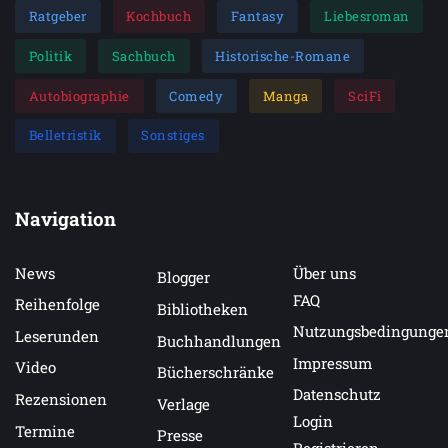
Ratgeber
Kochbuch
Fantasy
Liebesroman
Politik
Sachbuch
Historische-Romane
Autobiographie
Comedy
Manga
SciFi
Belletristik
Sonstiges
Navigation
News
Über uns
Blogger
FAQ
Reihenfolge
Bibliotheken
Nutzungsbedingunge
Leserunden
Buchhandlungen
Impressum
Video
Bücherschränke
Datenschutz
Rezensionen
Verlage
Login
Termine
Presse
Registrieren