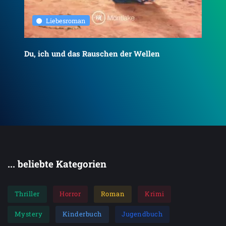
Liebesroman
Du, ich und das Rauschen der Wellen
To
... beliebte Kategorien
Thriller
Horror
Roman
Krimi
Mystery
Kinderbuch
Jugendbuch