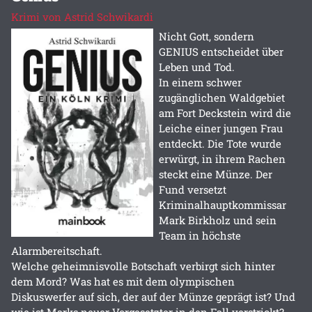
Krimi von Astrid Schwikardi
Nicht Gott, sondern
GENIUS entscheidet über
Leben und Tod.
In einem schwer
zugänglichen Waldgebiet
am Fort Deckstein wird die
Leiche einer jungen Frau
entdeckt. Die Tote wurde
erwürgt, in ihrem Rachen
steckt eine Münze. Der
Fund versetzt
Kriminalhauptkommissar
Mark Birkholz und sein
Team in höchste
Alarmbereitschaft.
Welche geheimnisvolle Botschaft verbirgt sich hinter
dem Mord? Was hat es mit dem olympischen
Diskuswerfer auf sich, der auf der Münze geprägt ist? Und
wie ist Marks neuer Vorgesetzter in den Fall verstrickt?