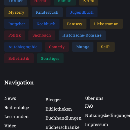
Thriller
Horror
Roman
Krimi
Mystery
Kinderbuch
Jugendbuch
Ratgeber
Kochbuch
Fantasy
Liebesroman
Politik
Sachbuch
Historische-Romane
Autobiographie
Comedy
Manga
SciFi
Belletristik
Sonstiges
Navigation
News
Über uns
Blogger
FAQ
Reihenfolge
Bibliotheken
Nutzungsbedingunge
Leserunden
Buchhandlungen
Impressum
Video
Bücherschränke