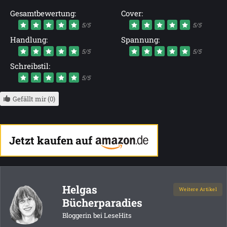
Gesamtbewertung:
Cover:
5/5
5/5
Handlung:
Spannung:
5/5
5/5
Schreibstil:
5/5
Gefällt mir (0)
Jetzt kaufen auf
Helgas
Weitere Artikel
Bücherparadies
Bloggerin bei LeseHits