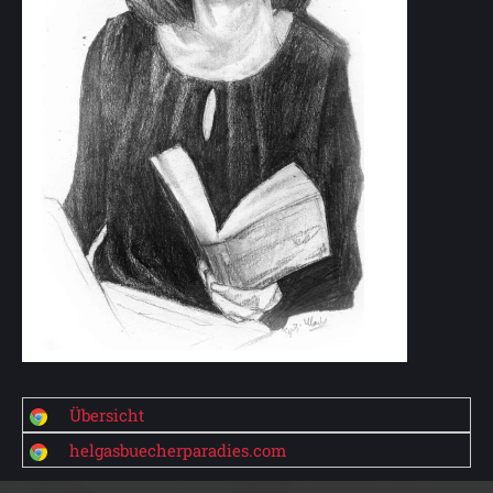
Übersicht
helgasbuecherparadies.com