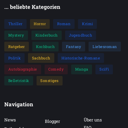
... beliebte Kategorien
Thriller
Horror
Roman
Krimi
Mystery
Kinderbuch
Jugendbuch
Ratgeber
Kochbuch
Fantasy
Liebesroman
Politik
Sachbuch
Historische-Romane
Autobiographie
Comedy
Manga
SciFi
Belletristik
Sonstiges
Navigation
News
Über uns
Blogger
FAQ