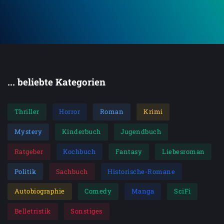
... beliebte Kategorien
Thriller
Horror
Roman
Krimi
Mystery
Kinderbuch
Jugendbuch
Ratgeber
Kochbuch
Fantasy
Liebesroman
Politik
Sachbuch
Historische-Romane
Autobiographie
Comedy
Manga
SciFi
Belletristik
Sonstiges