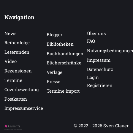
Navigation
News
Über uns
Blogger
FAQ
Reihenfolge
Bibliotheken
Nutzungsbedingunge
Leserunden
Buchhandlungen
Impressum
Video
Bücherschränke
Datenschutz
Rezensionen
Verlage
Login
Termine
Presse
Registrieren
Coverbewertung
Termine import
Postkarten
Impressumservice
© 2022 - 2026
Sven Clauer
Auf LeseHits.de findest Du die besten Bücher.