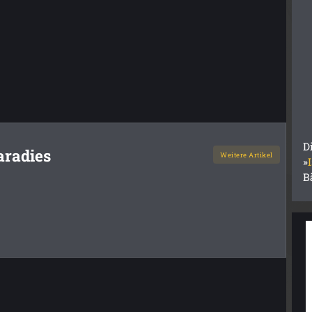
D
aradies
Weitere Artikel
»
B