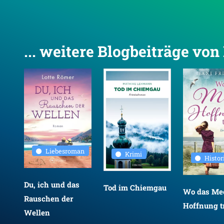
... weitere Blogbeiträge vo
Liebesroman
Krimi
Histo
Du, ich und das
Tod im Chiemgau
Wo das Mee
Rauschen der
Hoffnung tr
Wellen