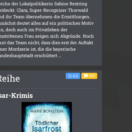
eiche der Lokalpolitikerin Sabine Restring
ntdeckt. Clara, Super-Recognizer Thorwald
nd ihr Team übernehmen die Ermittlungen.
unächst deutet alles auf ein politisches Motiv
in, doch auch im Privatleben der
mstrittenen Frau zeigen sich Abgründe. Noch
hnt das Team nicht, dass dies erst der Auftakt
iner Mordserie ist, die die bayerische
andeshauptstadt erschüttert …
Reihe
4.2
367
sar-Krimis