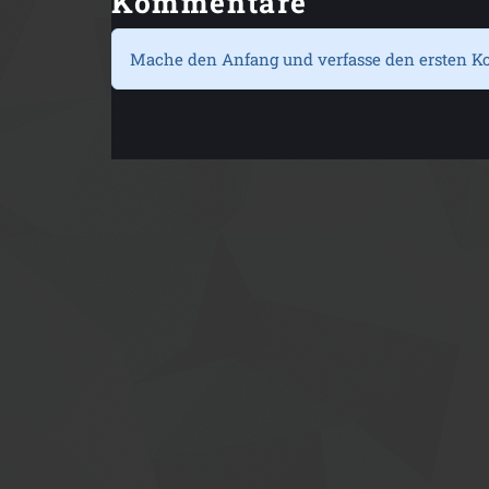
Kommentare
Mache den Anfang und verfasse den ersten K