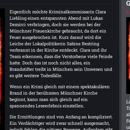
G
Eigentlich möchte Kriminalkommissarin Clara
K
Liebling einen entspannten Abend mit Lukas
Demirci verbringen, doch sie werden bei der
Münchner Frauenkirche gebraucht, da dort ein
Feuer ausgebrochen ist. Kurz darauf wird die
Leiche der Lokalpolitikerin Sabine Restring
verbrannt in der Kirche entdeckt. Clara und ihr
Team erkennen, dass die Verstorbene viele Feinde
hatte. Doch das ist noch nicht alles, ein
Brandstifter treibt in München sein Unwesen und
es gibt weitere Todesfälle.
Wenn ein Krimi gleich mit einem spektakulären
Brand in der berühmten Münchner Kirche
beginnt, kann man sich gleich auf ein
L
spannendes Leseerlebnis einstellen.
T
a
Die Ermittlungen sind von Anfang an kompliziert.
F
Ein Verdächtiger wird zwar schnell ausgemacht,
u
jedoch fehlen die nötigen Beweise. Außerdem gibt