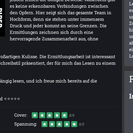
L
es keine erkennbaren Verbindungen zwischen
e
den Opfern. Hier zeigt sich das gesamte Team in
u
Hochform, denn sie stehen unter immensem
Z
Druck und jeder kommt an seine Grenzen. Die
h
Ermittlungen zeichnen sich durch eine
u
hervorragende Zusammenarbeit aus, ohne
a
e
L
oßartigen Kulisse. Die Ermittlungsarbeit ist interessant
reibstil präsentiert, der für mich das Lesen zu einem
ängig lesen, und ich freue mich bereits auf die
I
und ⭐⭐⭐⭐⭐
Cover:
5/5
Spannung:
5/5