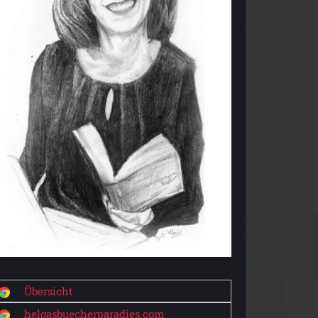
Übersicht
helgasbuecherparadies.com