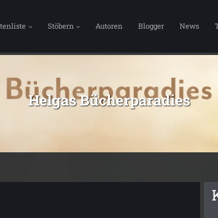
tenliste
Stöbern
Autoren
Blogger
News
Helgas Bücherparadies