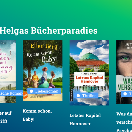
n Helgas Bücherparadies
Liebesroman
rische Romane
T
Thriller
Komm schon,
r auf
Was d
Letztes Kapitel
Baby!
ifft
versch
Hannover
Psychot