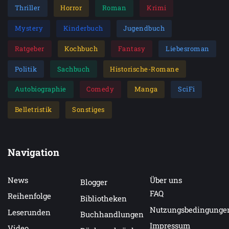
Thriller
Horror
Roman
Krimi
Mystery
Kinderbuch
Jugendbuch
Ratgeber
Kochbuch
Fantasy
Liebesroman
Politik
Sachbuch
Historische-Romane
Autobiographie
Comedy
Manga
SciFi
Belletristik
Sonstiges
Navigation
News
Über uns
Blogger
FAQ
Reihenfolge
Bibliotheken
Nutzungsbedingunge
Leserunden
Buchhandlungen
Impressum
Video