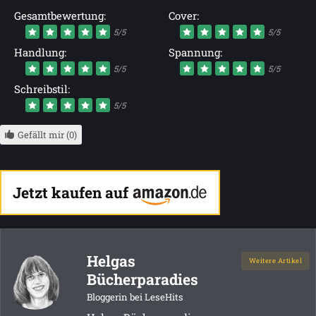
Gesamtbewertung:
Cover:
5/5
5/5
Handlung:
Spannung:
5/5
5/5
Schreibstil:
5/5
Gefällt mir (0)
Jetzt kaufen auf
Helgas
Weitere Artikel
Bücherparadies
Bloggerin bei LeseHits