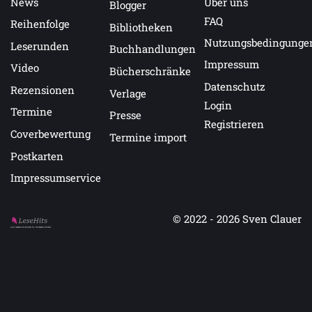
News
Über uns
Blogger
FAQ
Reihenfolge
Bibliotheken
Nutzungsbedingunge
Leserunden
Buchhandlungen
Impressum
Video
Bücherschränke
Datenschutz
Rezensionen
Verlage
Login
Termine
Presse
Registrieren
Coverbewertung
Termine import
Postkarten
Impressumservice
© 2022 - 2026
Sven Clauer
Auf LeseHits.de findest Du die besten Bücher.