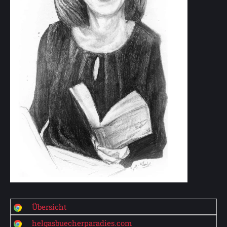
Übersicht
helgasbuecherparadies.com