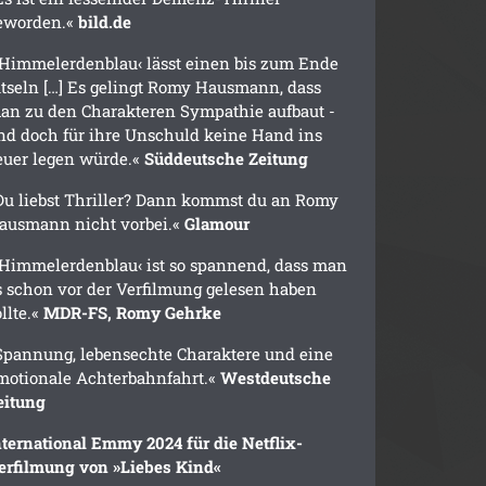
eworden.«
bild.de
›Himmelerdenblau‹ lässt einen bis zum Ende
ätseln […] Es gelingt Romy Hausmann, dass
an zu den Charakteren Sympathie aufbaut -
nd doch für ihre Unschuld keine Hand ins
euer legen würde.«
Süddeutsche Zeitung
Du liebst Thriller? Dann kommst du an Romy
ausmann nicht vorbei.«
Glamour
›Himmelerdenblau‹ ist so spannend, dass man
s schon vor der Verfilmung gelesen haben
ollte.«
MDR-FS, Romy Gehrke
Spannung, lebensechte Charaktere und eine
motionale Achterbahnfahrt.«
Westdeutsche
eitung
nternational Emmy 2024 für die Netflix-
erfilmung von »Liebes Kind«