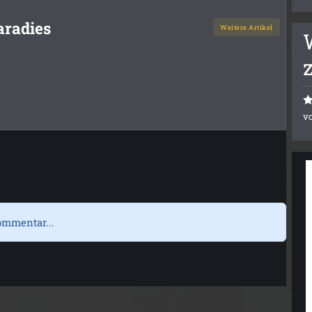
aradies
Weitere Artikel
v
ommentar...