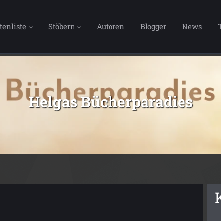
tenliste
Stöbern
Autoren
Blogger
News
Helgas Bücherparadies