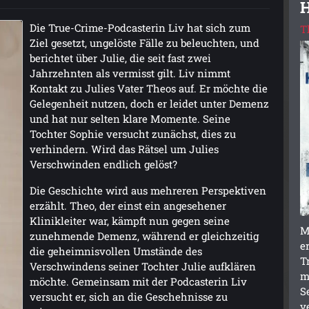
Die True-Crime-Podcasterin Liv hat sich zum
T
Ziel gesetzt, ungelöste Fälle zu beleuchten, und
berichtet über Julie, die seit fast zwei
Jahrzehnten als vermisst gilt. Liv nimmt
Kontakt zu Julies Vater Theos auf. Er möchte die
Gelegenheit nutzen, doch er leidet unter Demenz
und hat nur selten klare Momente. Seine
Tochter Sophie versucht zunächst, dies zu
verhindern. Wird das Rätsel um Julies
Verschwinden endlich gelöst?
Die Geschichte wird aus mehreren Perspektiven
erzählt. Theo, der einst ein angesehener
Klinikleiter war, kämpft nun gegen seine
M
zunehmende Demenz, während er gleichzeitig
e
die geheimnisvollen Umstände des
T
Verschwindens seiner Tochter Julie aufklären
m
möchte. Gemeinsam mit der Podcasterin Liv
S
versucht er, sich an die Geschehnisse zu
v