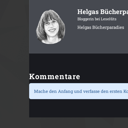
Helgas Bücherp
Bloggerin bei LeseHits
Helgas Bücherparadies
Kommentare
Mache den Anfang und verfasse den ersten K