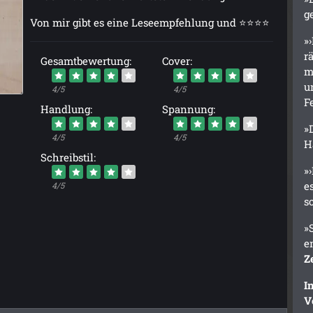
g
Von mir gibt es eine Leseempfehlung und ⭐⭐⭐⭐
»
r
Gesamtbewertung:
Cover:
m
u
4/5
4/5
F
Handlung:
Spannung:
»
4/5
4/5
H
Schreibstil:
»
e
4/5
s
»
e
Z
I
V