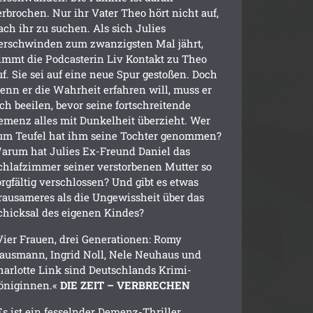
erbrochen. Nur ihr Vater Theo hört nicht auf,
ach ihr zu suchen. Als sich Julies
erschwinden zum zwanzigsten Mal jährt,
immt die Podcasterin Liv Kontakt zu Theo
uf. Sie sei auf eine neue Spur gestoßen. Doch
enn er die Wahrheit erfahren will, muss er
ich beeilen, bevor seine fortschreitende
emenz alles mit Dunkelheit überzieht. Wer
um Teufel hat ihm seine Tochter genommen?
arum hat Julies Ex-Freund Daniel das
chlafzimmer seiner verstorbenen Mutter so
orgfältig verschlossen? Und gibt es etwas
rausameres als die Ungewissheit über das
chicksal des eigenen Kindes?
Vier Frauen, drei Generationen: Romy
ausmann, Ingrid Noll, Nele Neuhaus und
harlotte Link sind Deutschlands Krimi-
öniginnen.«
DIE ZEIT – VERBRECHEN
Es ist ein fesselnder Demenz-Thriller