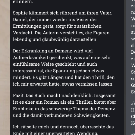
erinnern.
z
n
Sophie kümmert sich rührend um ihren Vater.
V
Daniel, der immer wieder ins Visier der
n
Ermittlungen gerät, sorgt für zusätzlichen
a
Verdacht. Die Autorin versteht es, die Figuren
w
lebendig und glaubwürdig darzustellen.
s
Der Erkrankung an Demenz wird viel
D
Aufmerksamkeit geschenkt, was auf eine sehr
z
einfühlsame Weise geschieht und auch
W
interessant ist, die Spannung jedoch etwas
S
mindert. Es gibt Längen und hat den Thrill, den
s
ich mir erwartet hatte, etwas vermissen lassen.
G
S
Fazit: Das Buch macht nachdenklich. Insgesamt
ist es eher ein Roman als ein Thriller, bietet aber
»
Einblicke in das schwierige Thema der Demenz
H
und die damit verbundenen Schwierigkeiten.
C
K
Ich rätselte mich und dennoch überraschte das
Ende mit einer unerwarteten Wendung.
»