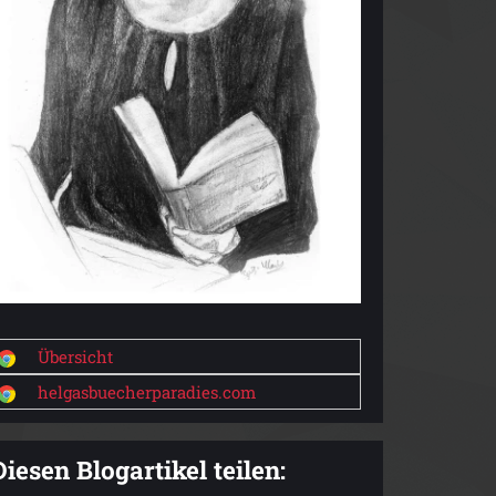
Übersicht
helgasbuecherparadies.com
Diesen Blogartikel teilen: