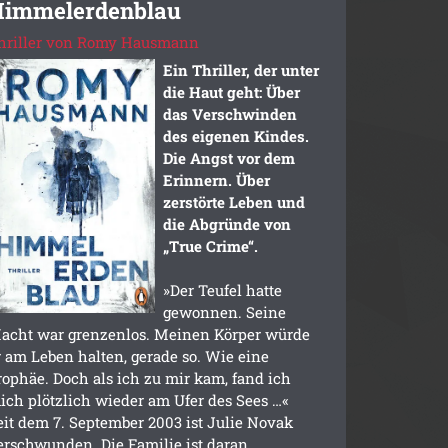
Himmelerdenblau
hriller von Romy Hausmann
Ein Thriller, der unter
die Haut geht: Über
das Verschwinden
des eigenen Kindes.
Die Angst vor dem
Erinnern. Über
zerstörte Leben und
die Abgründe von
„True Crime“.
»Der Teufel hatte
gewonnen. Seine
acht war grenzenlos. Meinen Körper würde
r am Leben halten, gerade so. Wie eine
rophäe. Doch als ich zu mir kam, fand ich
ich plötzlich wieder am Ufer des Sees …«
eit dem 7. September 2003 ist Julie Novak
erschwunden. Die Familie ist daran