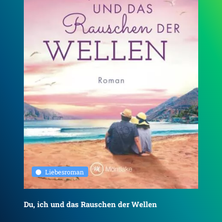
Liebesroman
Du, ich und das Rauschen der Wellen
To