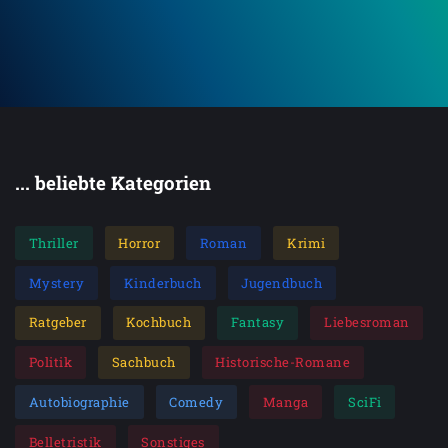
... beliebte Kategorien
Thriller
Horror
Roman
Krimi
Mystery
Kinderbuch
Jugendbuch
Ratgeber
Kochbuch
Fantasy
Liebesroman
Politik
Sachbuch
Historische-Romane
Autobiographie
Comedy
Manga
SciFi
Belletristik
Sonstiges