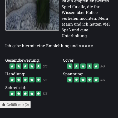
ist ein empfehlenswertes
Spiel für alle, die ihr
Wissen über Kaffee
vertiefen möchten. Mein
Mann und ich hatten viel
Spaß und gute
Unterhaltung.
Ich gebe hiermit eine Empfehlung und ⭐⭐⭐⭐⭐
Gesamtbewertung:
Cover:
5/5
5/5
Handlung:
Spannung:
5/5
5/5
Schreibstil:
5/5
Gefällt mir (0)