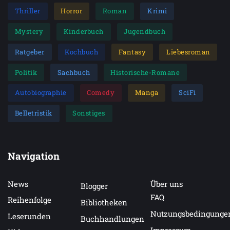
Thriller
Horror
Roman
Krimi
Mystery
Kinderbuch
Jugendbuch
Ratgeber
Kochbuch
Fantasy
Liebesroman
Politik
Sachbuch
Historische-Romane
Autobiographie
Comedy
Manga
SciFi
Belletristik
Sonstiges
Navigation
News
Über uns
Blogger
FAQ
Reihenfolge
Bibliotheken
Nutzungsbedingunge
Leserunden
Buchhandlungen
Impressum