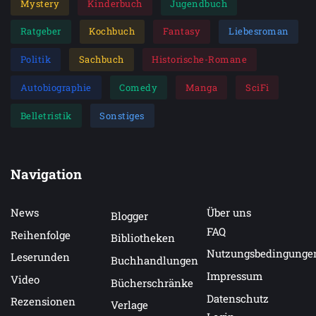
Mystery
Kinderbuch
Jugendbuch
Ratgeber
Kochbuch
Fantasy
Liebesroman
Politik
Sachbuch
Historische-Romane
Autobiographie
Comedy
Manga
SciFi
Belletristik
Sonstiges
Navigation
News
Über uns
Blogger
FAQ
Reihenfolge
Bibliotheken
Nutzungsbedingunge
Leserunden
Buchhandlungen
Impressum
Video
Bücherschränke
Datenschutz
Rezensionen
Verlage