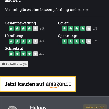
amüsiert.
Von mir gibt es eine Leseempfehlung und ⭐⭐⭐⭐
Gesamtbewertung:
Cover:
4/5
4/5
Handlung:
Spannung:
4/5
4/5
Schreibstil:
4/5
Gefällt mir (0)
Jetzt kaufen auf
Helgas
Weitere Artikel