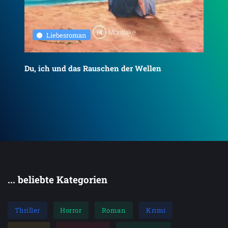
Liebesroman
Du, ich und das Rauschen der Wellen
To
... beliebte Kategorien
Thriller
Horror
Roman
Krimi