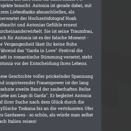
rojekte braucht. Antonia ist gerade dabei, mit
hrem Liebesfiasko abzuschließen, als
nerwartet der Hochzeitsfotograf Noah
uftaucht und Antonias Gefühle erneut
urcheinanderwirbelt. Sie ist seine Traumfrau,
och für Antonia ist es der falsche Moment -
ie Vergangenheit lässt ihr keine Ruhe.
ährend das "Garda in Love"-Festival die
tadt in romantische Stimmung versetzt, steht
ntonia vor der Entscheidung ihres Lebens.
iese Geschichte voller prickelnder Spannung
nd inspirierender Frauenpower ist der lang
rsehnte zweite Band der zauberhaften Reihe
Liebe am Lago di Garda". Er begleitet Antonia
uf ihrer Suche nach dem Glück durch die
dyllische Toskana bis an die verträumten Ufer
es Gardasees - so schön, als würde man selbst
ach Italien reisen!