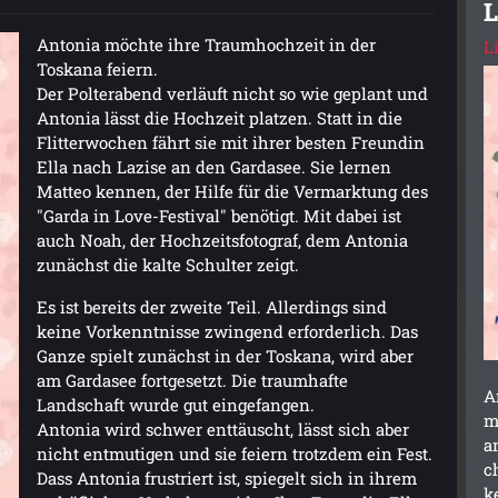
L
Antonia möchte ihre Traumhochzeit in der
L
Toskana feiern.
Der Polterabend verläuft nicht so wie geplant und
Antonia lässt die Hochzeit platzen. Statt in die
Flitterwochen fährt sie mit ihrer besten Freundin
Ella nach Lazise an den Gardasee. Sie lernen
Matteo kennen, der Hilfe für die Vermarktung des
"Garda in Love-Festival" benötigt. Mit dabei ist
auch Noah, der Hochzeitsfotograf, dem Antonia
zunächst die kalte Schulter zeigt.
Es ist bereits der zweite Teil. Allerdings sind
keine Vorkenntnisse zwingend erforderlich. Das
Ganze spielt zunächst in der Toskana, wird aber
am Gardasee fortgesetzt. Die traumhafte
A
Landschaft wurde gut eingefangen.
m
Antonia wird schwer enttäuscht, lässt sich aber
a
nicht entmutigen und sie feiern trotzdem ein Fest.
c
Dass Antonia frustriert ist, spiegelt sich in ihrem
k