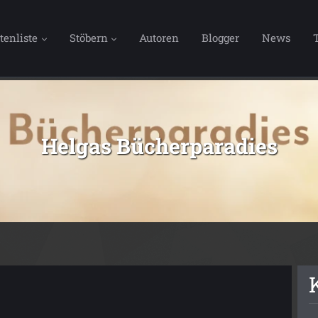
tenliste
Stöbern
Autoren
Blogger
News
Helgas Bücherparadies