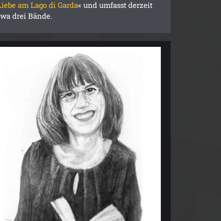
Liebe am Lago di Garda
« und umfasst derzeit
twa drei Bände.