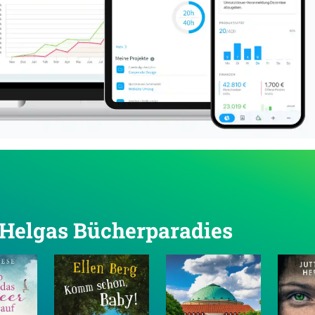
n Helgas Bücherparadies