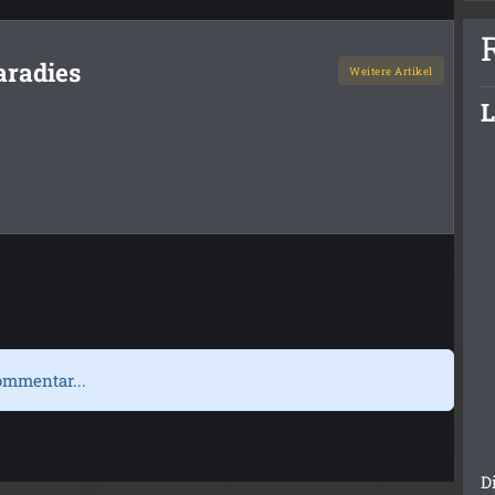
aradies
Weitere Artikel
L
ommentar...
D