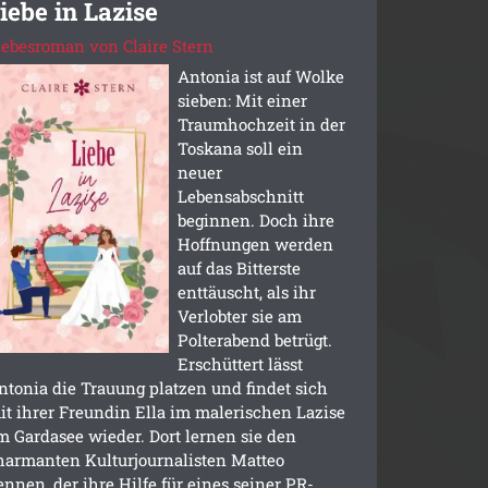
iebe in Lazise
iebesroman von Claire Stern
Antonia ist auf Wolke
sieben: Mit einer
Traumhochzeit in der
Toskana soll ein
neuer
Lebensabschnitt
beginnen. Doch ihre
Hoffnungen werden
auf das Bitterste
enttäuscht, als ihr
Verlobter sie am
Polterabend betrügt.
Erschüttert lässt
ntonia die Trauung platzen und findet sich
it ihrer Freundin Ella im malerischen Lazise
m Gardasee wieder. Dort lernen sie den
harmanten Kulturjournalisten Matteo
ennen, der ihre Hilfe für eines seiner PR-