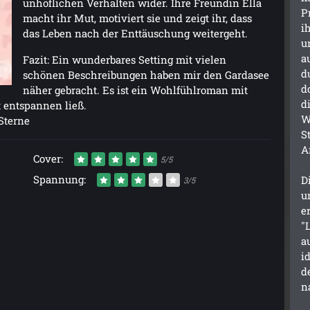
unhöflichen Verhalten wider. Ihre Freundin Ella
P
macht ihr Mut, motiviert sie und zeigt ihr, dass
i
das Leben nach der Enttäuschung weitergeht.
u
a
Fazit: Ein wunderbares Setting mit vielen
d
schönen Beschreibungen haben mir den Gardasee
d
näher gebracht. Es ist ein Wohlfühlroman mit
d
t entspannen ließ.
W
Sterne
S
A
Cover:
5/5
Spannung:
D
3/5
u
e
"
a
i
d
n