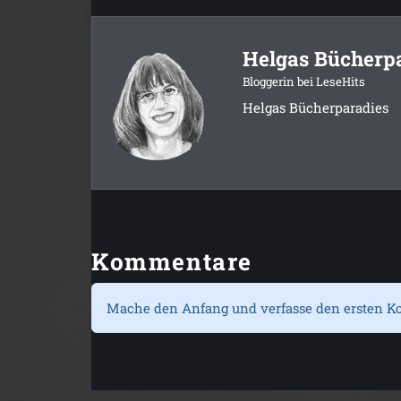
Helgas Bücherp
Bloggerin bei LeseHits
Helgas Bücherparadies
Kommentare
Mache den Anfang und verfasse den ersten K